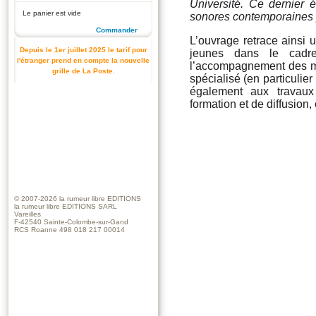
Université. Ce dernier é
Le panier est vide
sonores contemporaines p
Commander
L’ouvrage retrace ainsi 
Depuis le 1er juillet 2025 le tarif pour
jeunes dans le cadre
l'étranger prend en compte la nouvelle
l’accompagnement des mu
grille de La Poste.
spécialisé (en particulier 
également aux travaux
formation et de diffusion,
© 2007-2026
la rumeur libre EDITIONS
la rumeur libre EDITIONS SARL
Vareilles
F-42540 Sainte-Colombe-sur-Gand
RCS Roanne 498 018 217 00014