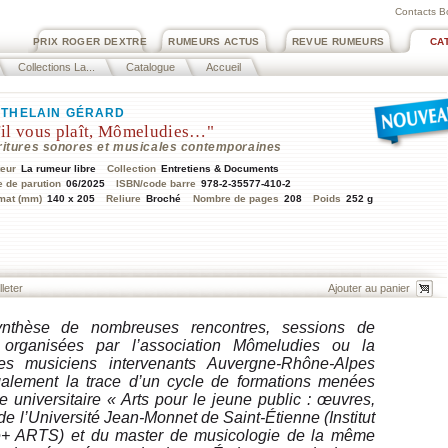
Contacts B
PRIX ROGER DEXTRE
RUMEURS ACTUS
REVUE RUMEURS
CA
Collections La...
Catalogue
Accueil
THELAIN GÉRARD
'il vous plaît, Mômeludies…"
ritures sonores et musicales contemporaines
teur
La rumeur libre
Collection
Entretiens & Documents
e de parution
06/2025
ISBN/code barre
978-2-35577-410-2
mat (mm)
140 x 205
Reliure
Broché
Nombre de pages
208
Poids
252 g
lleter
nthèse de nombreuses rencontres, sessions de
s, organisées par l’association Mômeludies ou la
des musiciens intervenants Auvergne-Rhône-Alpes
galement la trace d’un cycle de formations menées
 universitaire « Arts pour le jeune public : œuvres,
de l’Université Jean-Monnet de Saint-Étienne (Institut
+ ARTS) et du master de musicologie de la même