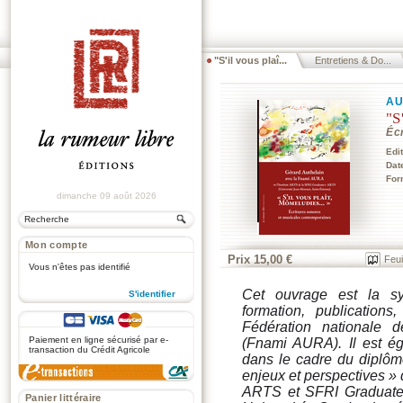
"S'il vous plaî...
Entretiens & Do...
AU
"S
Éc
Edi
Dat
For
dimanche 09 août 2026
Mon compte
Prix 15,00 €
Feui
Vous n'êtes pas identifié
Cet ouvrage est la sy
S'identifier
formation, publication
.
Fédération nationale 
Paiement en ligne sécurisé par e-
(Fnami AURA). Il est é
transaction du Crédit Agricole
dans le cadre du diplôme
enjeux et perspectives » 
ARTS et SFRI Graduate
Panier littéraire