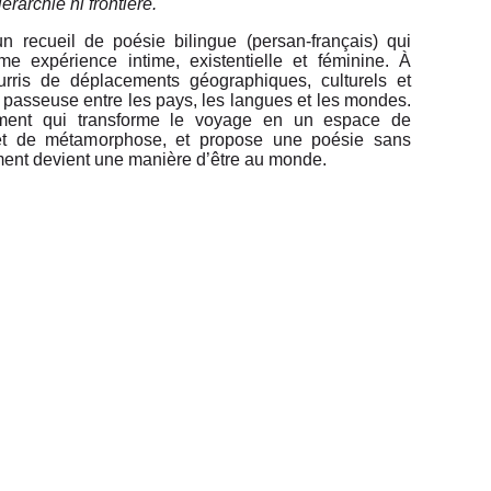
érarchie ni frontière.
n recueil de poésie bilingue (persan-français) qui
e expérience intime, existentielle et féminine. À
rris de déplacements géographiques, culturels et
ait passeuse entre les pays, les langues et les mondes.
nt qui transforme le voyage en un espace de
et de métamorphose, et propose une poésie sans
ement devient une manière d’être au monde.