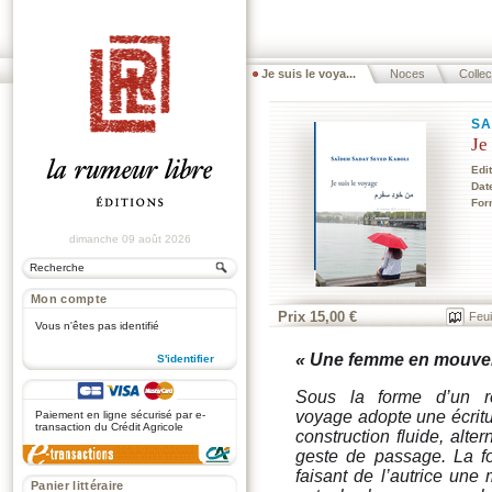
Je suis le voya...
Noces
Collec
SA
Je
Edi
Dat
For
dimanche 09 août 2026
Mon compte
Prix 15,00 €
Feui
Vous n'êtes pas identifié
« Une femme en mouveme
S'identifier
.
Sous la forme d’un r
voyage
adopte une écritu
Paiement en ligne sécurisé par e-
transaction du Crédit Agricole
construction fluide, alte
geste de passage. La f
faisant de l’autrice une
Panier littéraire