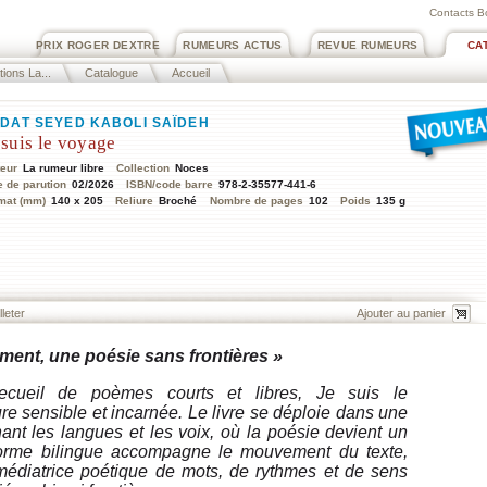
Contacts B
PRIX ROGER DEXTRE
RUMEURS ACTUS
REVUE RUMEURS
CA
tions La...
Catalogue
Accueil
DAT SEYED KABOLI SAÏDEH
 suis le voyage
teur
La rumeur libre
Collection
Noces
e de parution
02/2026
ISBN/code barre
978-2-35577-441-6
mat (mm)
140 x 205
Reliure
Broché
Nombre de pages
102
Poids
135 g
lleter
nt, une poésie sans frontières »
ecueil de poèmes courts et libres,
Je suis le
re sensible et incarnée. Le livre se déploie dans une
rnant les langues et les voix, où la poésie devient un
orme bilingue accompagne le mouvement du texte,
 médiatrice poétique de mots, de rythmes et de sens