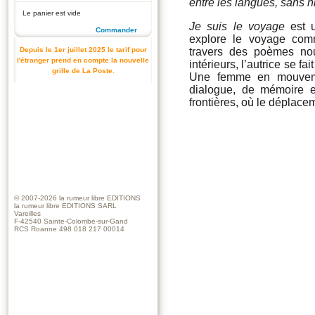
entre les langues, sans hi
Le panier est vide
Je suis le voyage
est u
Commander
explore le voyage comm
Depuis le 1er juillet 2025 le tarif pour
travers des poèmes nou
l'étranger prend en compte la nouvelle
intérieurs, l’autrice se f
grille de La Poste.
Une femme en mouveme
dialogue, de mémoire 
frontières, où le déplac
© 2007-2026
la rumeur libre EDITIONS
la rumeur libre EDITIONS SARL
Vareilles
F-42540 Sainte-Colombe-sur-Gand
RCS Roanne 498 018 217 00014