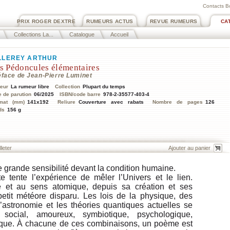
Contacts B
PRIX ROGER DEXTRE
RUMEURS ACTUS
REVUE RUMEURS
CA
Collections La...
Catalogue
Accueil
LLEREY ARTHUR
s Pédoncules élémentaires
éface de Jean-Pierre Luminet
teur
La rumeur libre
Collection
Plupart du temps
e de parution
06/2025
ISBN/code barre
978-2-35577-403-4
mat (mm)
141x192
Reliure
Couverture avec rabats
Nombre de pages
126
ds
156 g
lleter
 grande sensibilité devant la condition humaine.
e tente l’expérience de mêler l’Univers et le lien.
e et au sens atomique, depuis sa création et ses
petit météore disparu. Les lois de la physique, des
l’astronomie et les théories quantiques actuelles se
ocial, amoureux, symbiotique, psychologique,
ique. À chacune de ces combinaisons, un poème est