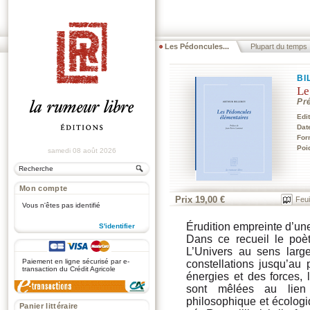
Les Pédoncules...
Plupart du temps
BI
Le
Pr
Edi
Dat
For
Poi
samedi 08 août 2026
Mon compte
Prix 19,00 €
Feui
Vous n'êtes pas identifié
Érudition empreinte d’une
S'identifier
Dans ce recueil le poèt
.
L’Univers au sens larg
Paiement en ligne sécurisé par e-
constellations jusqu’au 
transaction du Crédit Agricole
énergies et des forces, 
sont mêlées au lien s
philosophique et écolog
Panier littéraire