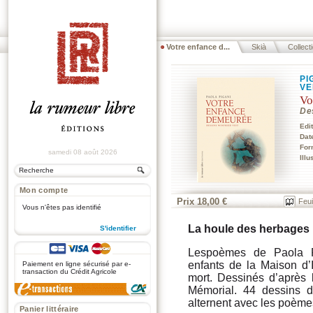
Votre enfance d...
Skià
Collect
PI
VE
Vo
De
Edi
Dat
For
samedi 08 août 2026
Illu
Mon compte
Prix 18,00 €
Feui
Vous n'êtes pas identifié
La houle des herbages r
S'identifier
.
Lespoèmes de Paola Pi
enfants de la Maison d’
Paiement en ligne sécurisé par e-
transaction du Crédit Agricole
mort. Dessinés d’après 
Mémorial. 44 dessins d
alternent avec les poème
Panier littéraire