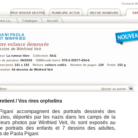
Contacts B
PRIX ROGER DEXTRE
RUMEURS ACTUS
REVUE RUMEURS
CA
ions La...
Catalogue
Accueil
GANI PAOLA
IT WINFRIED
tre enfance demeurée
ssins de Winfried Veit
teur
La rumeur libre
Collection
Skià
e de parution
06/2026
ISBN/code barre
978-2-35577-454-6
mat (mm)
141 x 192
Reliure
cahiers collés
Nombre de pages
120
Poids
152 g
stration
44 dessins de Winfreid Veit
lleter
etient / Vos rires orphelins
gani accompagnent des portraits dessinés des
Izieu, déportés par les nazis dans les camps de la
leurs photos par Winfried Veit, ils sont exposés au
e portraits des enfants et 7 dessins des adultes,
s de Paola Pigani