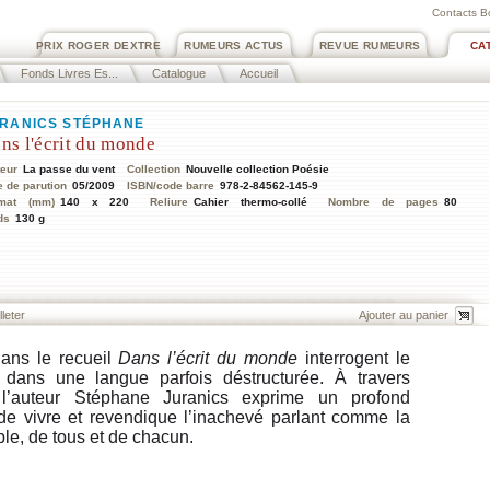
Contacts B
PRIX ROGER DEXTRE
RUMEURS ACTUS
REVUE RUMEURS
CA
Fonds Livres Es...
Catalogue
Accueil
RANICS STÉPHANE
ns l'écrit du monde
teur
La passe du vent
Collection
Nouvelle collection Poésie
e de parution
05/2009
ISBN/code barre
978-2-84562-145-9
mat (mm)
140 x 220
Reliure
Cahier thermo-collé
Nombre de pages
80
ds
130 g
lleter
ans le recueil
Dans l’écrit du monde
interrogent le
dans une langue parfois déstructurée. À travers
l’auteur Stéphane Juranics exprime un profond
 de vivre et revendique l’inachevé parlant comme la
ble, de tous et de chacun.