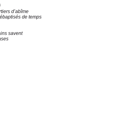
i
rtiers d’abîme
débaptisés de temps
ains savent
ases