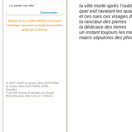
la ville morte après l’oubl
Le panier est vide
quel exil ravalant les qua
Commander
et ces rues ces visages 
Depuis le 1er juillet 2025 le tarif pour
la rancœur des pierres
l'étranger prend en compte la nouvelle
la dédicace des lierres
grille de La Poste.
un instant toujours les m
mains sépulcres des phr
© 2007-2026
la rumeur libre EDITIONS
la rumeur libre EDITIONS SARL
Vareilles
F-42540 Sainte-Colombe-sur-Gand
RCS Roanne 498 018 217 00014