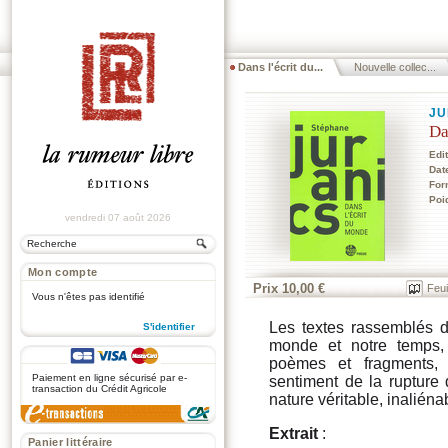
Dans l'écrit du...
Nouvelle collec...
JU
Da
Edi
Dat
For
Poi
vendredi 07 août 2026
Mon compte
Prix 10,00 €
Feui
Vous n'êtes pas identifié
Les textes rassemblés d
S'identifier
monde et notre temps, 
.
poèmes et fragments, 
Paiement en ligne sécurisé par e-
sentiment de la rupture
transaction du Crédit Agricole
nature véritable, inaliéna
Extrait
:
Panier littéraire