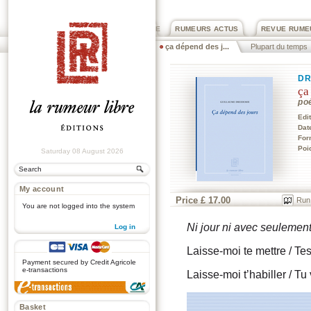
PRIX ROGER DEXTRE
RUMEURS ACTUS
REVUE RUME
ça dépend des j...
Plupart du temps
DR
ça
po
Edi
Dat
For
Poi
Saturday 08 August 2026
My account
Price £ 17.00
Run
You are not logged into the system
Ni jour ni avec seulemen
Log in
.
Laisse-moi te mettre / Te
Payment secured by Credit Agricole
e-transactions
Laisse-moi t’habiller / Tu
Basket