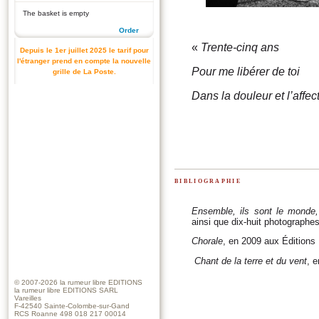
The basket is empty
Order
«
Trente-cinq ans
Depuis le 1er juillet 2025 le tarif pour
l'étranger prend en compte la nouvelle
Pour me libérer de toi
grille de La Poste.
Dans la douleur et l’affec
bibliographie
Ensemble, ils sont le monde,
ainsi que dix-huit photographes
Chorale
, en 2009 aux Éditions
Chant de la terre et du vent
, 
© 2007-2026
la rumeur libre EDITIONS
la rumeur libre EDITIONS SARL
Vareilles
F-42540 Sainte-Colombe-sur-Gand
RCS Roanne 498 018 217 00014