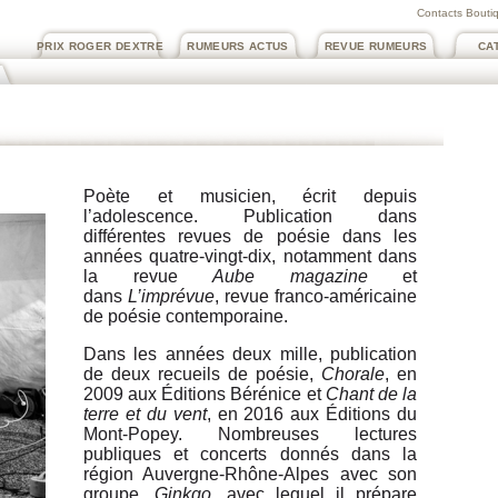
Contacts Boutiq
PRIX ROGER DEXTRE
RUMEURS ACTUS
REVUE RUMEURS
CA
Poète et musicien, écrit depuis
l’adolescence. Publication dans
différentes revues de poésie dans les
années quatre-vingt-dix, notamment dans
la revue
Aube magazine
et
dans
L’imprévue
, revue franco-américaine
de poésie contemporaine.
Dans les années deux mille, publication
de deux recueils de poésie,
Chorale
, en
2009 aux Éditions Bérénice et
Chant de la
terre et du vent
, en 2016 aux Éditions du
Mont-Popey. Nombreuses lectures
publiques et concerts donnés dans la
région Auvergne-Rhône-Alpes avec son
groupe,
Ginkgo
, avec lequel il prépare