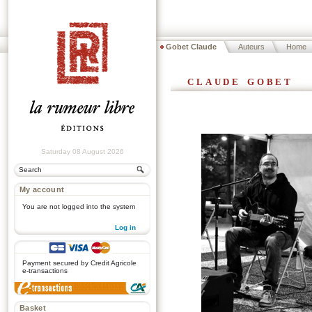
Gobet Claude
Auteurs
Home
claude gobet
Saturday 08 August 2026
My account
You are not logged into the system
Log in
.
Payment secured by Credit Agricole
e-transactions
Basket