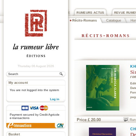
PRIX ROGER DEXTRE
RUMEURS ACTUS
REVUE RUME
Récits-Romans
Catalogue
Ho
récits-romans
Thursday 06 August 2026
KH
Si
ro
My account
Edi
Dat
You are not logged into the system
For
pag
Log in
.
Payment secured by Credit Agricole
e-transactions
Price £ 20.00
Run
CH
De
Basket