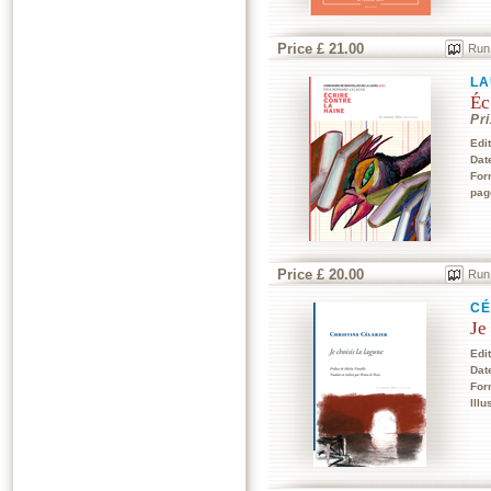
Price £ 21.00
Run
LA
Éc
Pr
Edi
Dat
For
pag
Price £ 20.00
Run
CÉ
Je
Edi
Dat
For
Illu