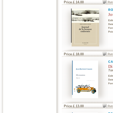
Price £ 14.00
Run
RO
Jo
Edi
Dat
For
Poi
Price £ 18.00
Run
CA
Di
To
Edi
Dat
For
Price £ 13.00
Run