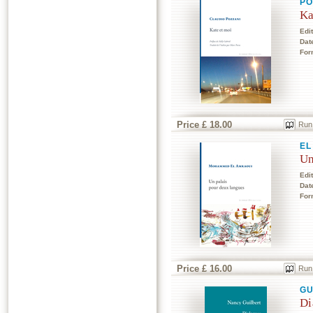
PO
Ka
Edi
Dat
For
Price £ 18.00
Run
EL
Un
Edi
Dat
For
Price £ 16.00
Run
GU
Di