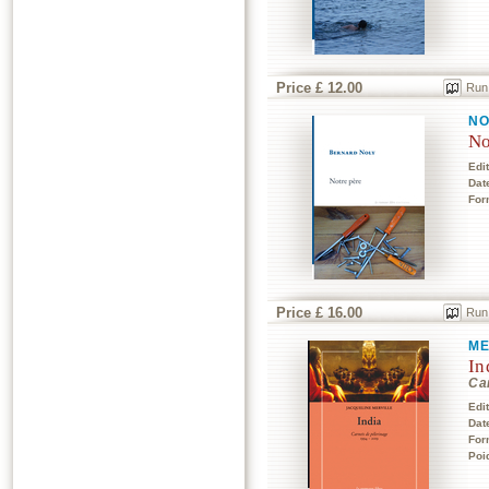
Price £ 12.00
Run
NO
No
Edi
Dat
For
Price £ 16.00
Run
ME
In
Ca
Edi
Dat
For
Poi