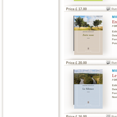
Price £ 17.00
Run
MI
En
ro
Edi
Dat
For
Poi
Price £ 20.00
Run
MI
Le
ro
Edi
Dat
For
Nom
Price £ 16.00
Run