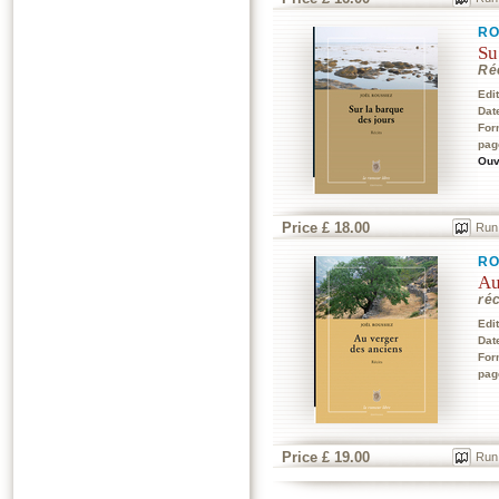
RO
Su
Ré
Edi
Dat
For
pag
Ouv
Price £ 18.00
Run
RO
Au
réc
Edi
Dat
For
pag
Price £ 19.00
Run