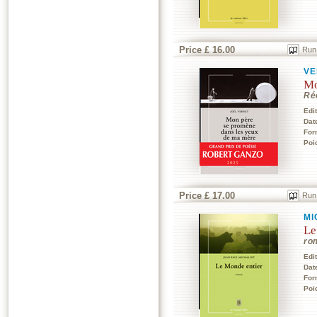
Price £ 16.00
Run
VE
Mo
Ré
Edi
Dat
For
Poi
Price £ 17.00
Run
MI
Le
ro
Edi
Dat
For
Poi