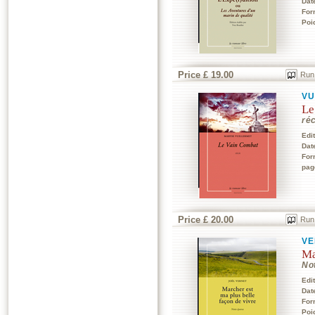
Dat
For
Poi
Price £ 19.00
Run
VU
Le
réc
Edi
Dat
For
pag
Price £ 20.00
Run
VE
Ma
No
Edi
Dat
For
Poi