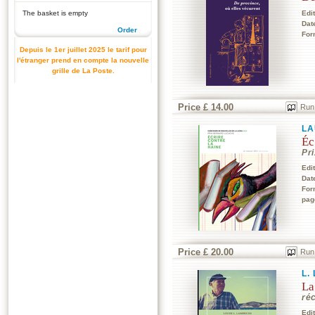
The basket is empty
Edi
Dat
Order
For
Depuis le 1er juillet 2025 le tarif pour
l'étranger prend en compte la nouvelle
grille de La Poste.
Price £ 14.00
Run
LA
Éc
Pr
Edi
Dat
For
pag
Price £ 20.00
Run
L.
La
ré
Edi