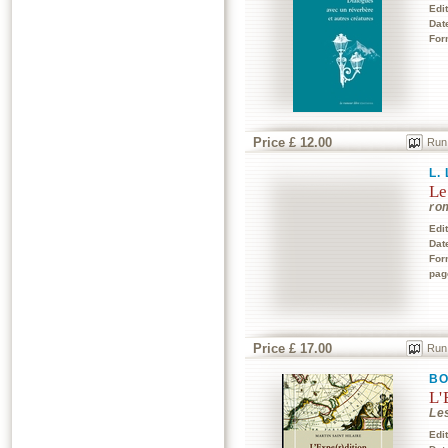
Edi
Dat
For
Price £ 12.00
Run
L.
Le
ro
Edi
Dat
For
pag
Price £ 17.00
Run
BO
L'
Le
Edi