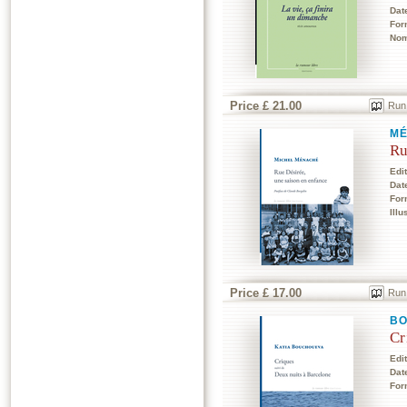
Dat
For
Nom
Price £ 21.00
Run
MÉ
Ru
Edi
Dat
For
Illu
Price £ 17.00
Run
BO
Cr
Edi
Dat
For