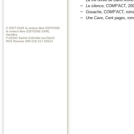
Le silence
, COMP'ACT, 200
Gouache
, COMP'ACT, roma
Une Cave
, Cent pages, rom
© 2007-2026
la rumeur libre EDITIONS
la rumeur libre EDITIONS SARL
Vareilles
F-42540 Sainte-Colombe-sur-Gand
RCS Roanne 498 018 217 00014