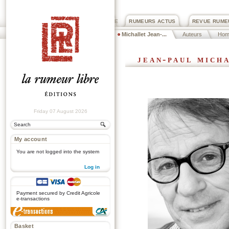
PRIX ROGER DEXTRE
RUMEURS ACTUS
REVUE RUME
Michallet Jean-...
Auteurs
Hom
jean-paul mich
Friday 07 August 2026
My account
You are not logged into the system
Log in
.
Payment secured by Credit Agricole
e-transactions
Basket