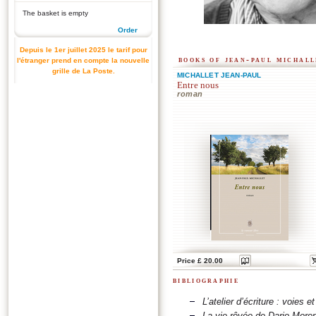
The basket is empty
Order
Depuis le 1er juillet 2025 le tarif pour
books of jean-paul michall
l'étranger prend en compte la nouvelle
grille de La Poste.
MICHALLET JEAN-PAUL
Entre nous
roman
Price £ 20.00
bibliographie
L’atelier d’écriture : voies e
La vie rêvée de Dario More