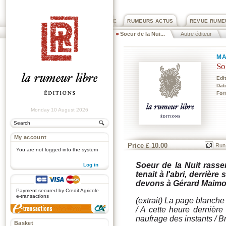
PRIX ROGER DEXTRE
RUMEURS ACTUS
REVUE RUME
Soeur de la Nui...
Autre éditeur
MA
So
Edi
Dat
For
Monday 10 August 2026
My account
Price £ 10.00
Run
You are not logged into the system
Soeur de la Nuit
rassem
Log in
tenait à l'abri, derrièr
.
devons à Gérard Maimon
Payment secured by Credit Agricole
e-transactions
(extrait) La page blanche
/ A cette heure dernière
naufrage des instants / B
Basket