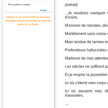
(extrait)
The basket is empty
Order
...Je voudrais naviguer
d'ivoire,
Depuis le 1er juillet 2025 le tarif pour
l'étranger prend en compte la nouvelle
grille de La Poste.
M'enivrer de mondes, dév
Martèlement sans cesse d
Main tendue de larmes en 
Profondeurs hallucinées d
Marbrure de mes attentes
Les siècles ne suffiront p
Et je respire la poussière
Ici où s'étend mon corps 
Ici où dansent mes r
inavouées.
....