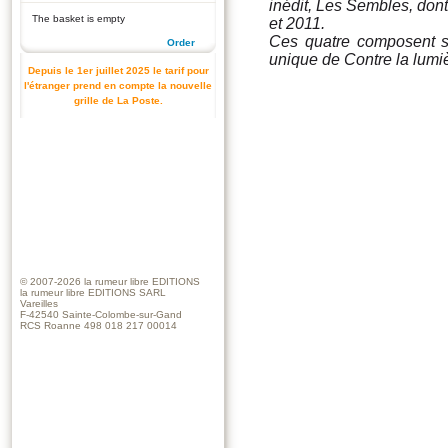
inédit,
Les Sembles
, don
The basket is empty
et 2011.
Ces quatre composent si
Order
unique de
Contre la lumi
Depuis le 1er juillet 2025 le tarif pour
l'étranger prend en compte la nouvelle
grille de La Poste.
© 2007-2026
la rumeur libre EDITIONS
la rumeur libre EDITIONS SARL
Vareilles
F-42540 Sainte-Colombe-sur-Gand
RCS Roanne 498 018 217 00014