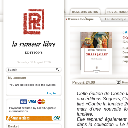
PRIX ROGER DEXTRE
RUMEURS ACTUS
REVUE RUME
Œuvres Poétique...
La Bibliothèque
JA
Œu
Co
Edi
Dat
For
pag
Saturday 08 August 2026
My account
Price £ 24.00
Run
You are not logged into the system
Cette édition de
Contre l
Log in
aux éditions Seghers,
Co
.
titré «
Contre la lumière 2
Payment secured by Credit Agricole
mais d’une nouvelle for
e-transactions
lumière
.
Elle reprend égalemen
dans la collection « Le 
Basket