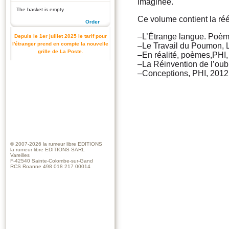
imaginée.
The basket is empty
Ce volume contient la réé
Order
–L’Étrange langue. Poème
Depuis le 1er juillet 2025 le tarif pour
l'étranger prend en compte la nouvelle
–Le Travail du Poumon, L
grille de La Poste.
–En réalité, poèmes,PHI,
–La Réinvention de l’oubl
–Conceptions, PHI, 2012
© 2007-2026
la rumeur libre EDITIONS
la rumeur libre EDITIONS SARL
Vareilles
F-42540 Sainte-Colombe-sur-Gand
RCS Roanne 498 018 217 00014