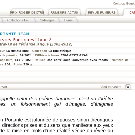
Contacts Boutiq
PRIX ROGER DEXTRE
RUMEURS ACTUS
REVUE RUMEURS
CA
Collections La...
Catalogue
Home
RTANTE JEAN
vres Poétiques Tome 2
travail de l'étrange langue (2002-2012)
teur
La rumeur libre
Collection
La Bibliothèque
e de parution
02/2024
ISBN/code barre
978-2-35577-319-8
mat (mm)
141 x 192
Reliure
Dos carré collé couverture avec rabats
Nombre de
es
656
Poids
720 g
 over
appelle celui des poètes baroques, c’est un théâtre
res, un foisonnement gai d’images, d’énigmes
n Portante est jalonnée de pauses sinon théoriques
s directions prises et du sens que manifeste aux yeux
 de la mise en mots d’une réalité vécue ou rêvée ou