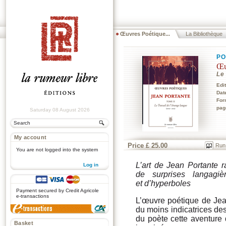
Œuvres Poétique...
La Bibliothèque
PO
Œu
Le 
Edi
Dat
For
pag
Saturday 08 August 2026
My account
Price £ 25.00
Run
You are not logged into the system
L’art de Jean Portante r
Log in
de surprises langagiè
.
et d’hyperboles
Payment secured by Credit Agricole
e-transactions
L’œuvre poétique de Jea
du moins indicatrices de
du poète cette aventure
Basket