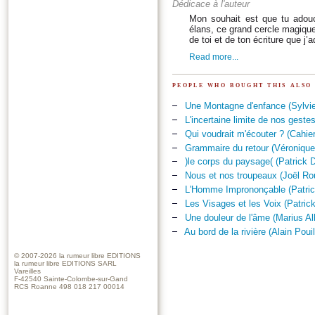
Dédicace à l'auteur
Mon souhait est que tu adouci
élans, ce grand cercle magique
de toi et de ton écriture que j’
Read more...
people who bought this also
Une Montagne d'enfance (Sylvie
L'incertaine limite de nos geste
Qui voudrait m'écouter ? (Cahier
Grammaire du retour (Véronique
)le corps du paysage( (Patrick 
Nous et nos troupeaux (Joël Ro
L'Homme Imprononçable (Patric
Les Visages et les Voix (Patric
Une douleur de l'âme (Marius All
Au bord de la rivière (Alain Pouil
© 2007-2026
la rumeur libre EDITIONS
la rumeur libre EDITIONS SARL
Vareilles
F-42540 Sainte-Colombe-sur-Gand
RCS Roanne 498 018 217 00014