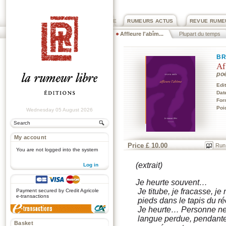
PRIX ROGER DEXTRE
RUMEURS ACTUS
REVUE RUME
Affleure l'abîm...
Plupart du temps
BR
Af
po
Edi
Dat
For
Poi
Wednesday 05 August 2026
My account
Price £ 10.00
Run
You are not logged into the system
(extrait)
Log in
.
Je heurte souvent…
Je titube, je fracasse, je
Payment secured by Credit Agricole
e-transactions
pieds dans le tapis du ré
Je heurte… Personne ne 
langue perdue, pendante
Basket