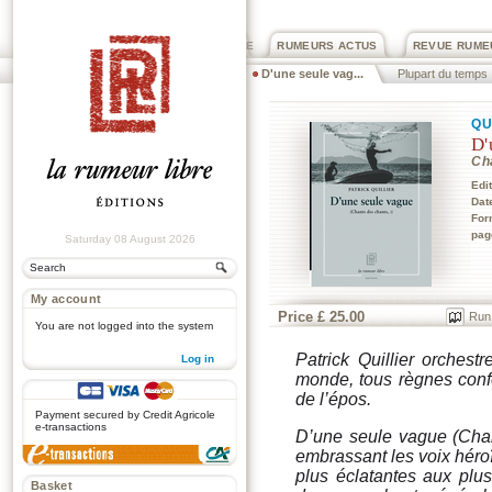
PRIX ROGER DEXTRE
RUMEURS ACTUS
REVUE RUME
D'une seule vag...
Plupart du temps
QU
D'
Ch
Edi
Dat
For
pag
Saturday 08 August 2026
My account
Price £ 25.00
Run
You are not logged into the system
Patrick Quillier orchestr
Log in
monde, tous règnes conf
.
de l’épos.
Payment secured by Credit Agricole
e-transactions
D’une seule vague (Chan
embrassant les voix héroï
plus éclatantes aux plu
Basket