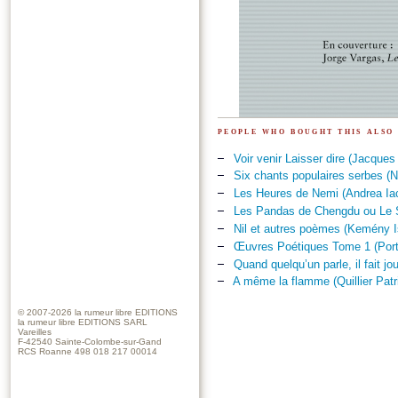
people who bought this also
Voir venir Laisser dire (Jacques
Six chants populaires serbes (N
Les Heures de Nemi (Andrea Iac
Les Pandas de Chengdu ou Le S
Nil et autres poèmes (Kemény I
Œuvres Poétiques Tome 1 (Port
Quand quelqu’un parle, il fait j
A même la flamme (Quillier Patr
© 2007-2026
la rumeur libre EDITIONS
la rumeur libre EDITIONS SARL
Vareilles
F-42540 Sainte-Colombe-sur-Gand
RCS Roanne 498 018 217 00014