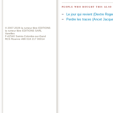
people who bought this also
Le jour qui revient (Dextre Roge
Perdre les traces (Ancet Jacqu
© 2007-2026
la rumeur libre EDITIONS
la rumeur libre EDITIONS SARL
Vareilles
F-42540 Sainte-Colombe-sur-Gand
RCS Roanne 498 018 217 00014