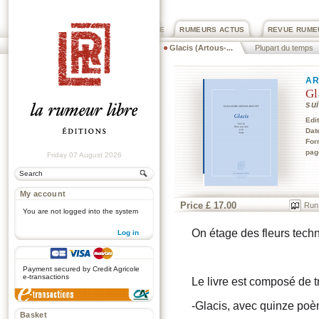
PRIX ROGER DEXTRE
RUMEURS ACTUS
REVUE RUME
Glacis (Artous-...
Plupart du temps
AR
Gl
sui
Edi
Dat
For
pag
Friday 07 August 2026
My account
Price £ 17.00
Run
You are not logged into the system
On étage des fleurs techn
Log in
.
Payment secured by Credit Agricole
e-transactions
Le livre est composé de tr
-Glacis, avec quinze po
Basket