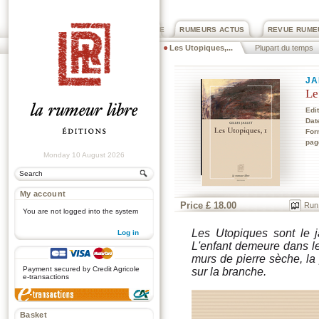
PRIX ROGER DEXTRE
RUMEURS ACTUS
REVUE RUME
Les Utopiques,...
Plupart du temps
JA
Le
Edi
Dat
For
pag
Monday 10 August 2026
My account
Price £ 18.00
Run
You are not logged into the system
Les Utopiques sont le ja
Log in
L'enfant demeure dans le
.
murs de pierre sèche, la
Payment secured by Credit Agricole
sur la branche.
e-transactions
Basket