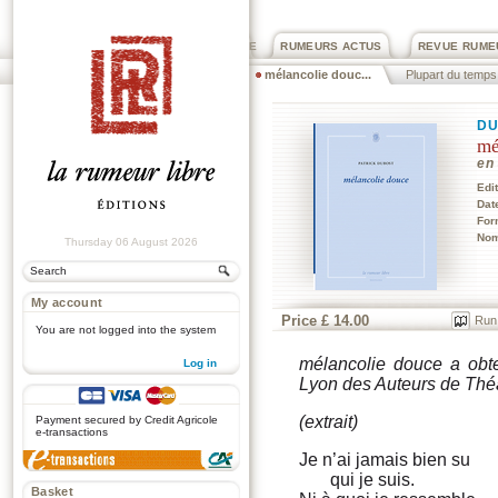
PRIX ROGER DEXTRE
RUMEURS ACTUS
REVUE RUME
mélancolie douc...
Plupart du temps
DU
mé
en 
Edi
Dat
For
Nom
Thursday 06 August 2026
My account
Price £ 14.00
Run
You are not logged into the system
mélancolie douce a obt
Log in
Lyon des Auteurs de Thé
.
(extrait)
Payment secured by Credit Agricole
e-transactions
Je n’ai jamais bien su
qui je suis.
Basket