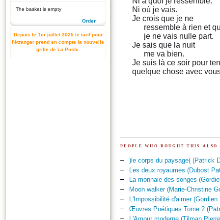
Ni à quoi je ressemble.
Ni où je vais.
The basket is empty
Je crois que je ne
Order
ressemble à rien et q
Depuis le 1er juillet 2025 le tarif pour
je ne vais nulle part.
l'étranger prend en compte la nouvelle
Je sais que la nuit
grille de La Poste.
me va bien.
Je suis là ce soir pour ten
quelque chose avec vous
people who bought this also
)le corps du paysage( (Patrick 
Les deux royaumes (Dubost Pat
La monnaie des songes (Gordien
Moon walker (Marie-Christine G
L'Impossibilité d'aimer (Gordien
Œuvres Poétiques Tome 2 (Patr
L'Amour moderne (Tilman Pierre