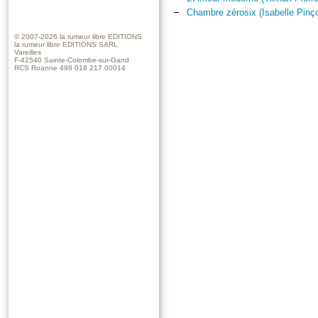
Chambre zérosix (Isabelle Pinç
© 2007-2026
la rumeur libre EDITIONS
la rumeur libre EDITIONS SARL
Vareilles
F-42540 Sainte-Colombe-sur-Gand
RCS Roanne 498 018 217 00014