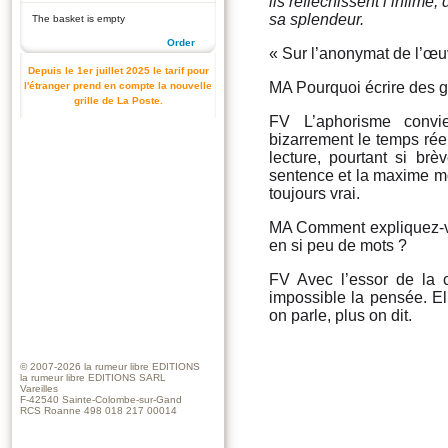
ils réfléchissent l’infime
sa splendeur.
The basket is empty
Order
« Sur l’anonymat de l’œu
Depuis le 1er juillet 2025 le tarif pour
MA Pourquoi écrire des g
l'étranger prend en compte la nouvelle
grille de La Poste.
FV L’aphorisme convi
bizarrement le temps réel.
lecture, pourtant si brè
sentence et la maxime mo
toujours vrai.
MA Comment expliquez-v
en si peu de mots ?
FV Avec l’essor de la 
impossible la pensée. El
on parle, plus on dit.
© 2007-2026
la rumeur libre EDITIONS
la rumeur libre EDITIONS SARL
Vareilles
F-42540 Sainte-Colombe-sur-Gand
RCS Roanne 498 018 217 00014