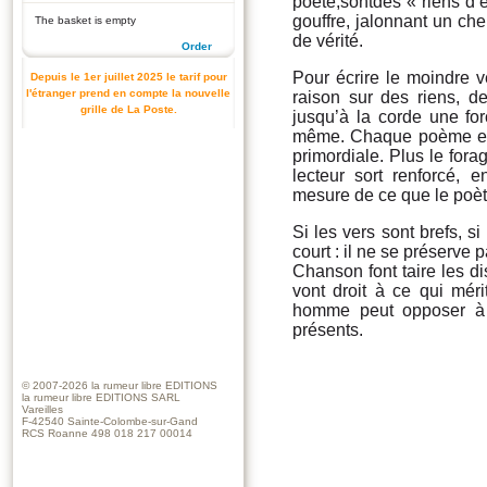
poète,sontdes « riens d’
gouffre, jalonnant un che
The basket is empty
de vérité.
Order
Pour écrire le moindre v
Depuis le 1er juillet 2025 le tarif pour
l'étranger prend en compte la nouvelle
raison sur des riens, d
grille de La Poste.
jusqu’à la corde une forc
même. Chaque poème est 
primordiale. Plus le fora
lecteur sort renforcé, e
mesure de ce que le poète
Si les vers sont brefs, si
court : il ne se préserve
Chanson font taire les di
vont droit à ce qui méri
homme peut opposer à 
présents.
© 2007-2026
la rumeur libre EDITIONS
la rumeur libre EDITIONS SARL
Vareilles
F-42540 Sainte-Colombe-sur-Gand
RCS Roanne 498 018 217 00014