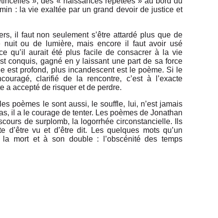
étincelles », des « naissances répétées » au bord du
min : la vie exaltée par un grand devoir de justice et
ers, il faut non seulement s’être attardé plus que de
e nuit ou de lumière, mais encore il faut avoir usé
e qu’il aurait été plus facile de consa­crer à la vie
conquis, gagné en y laissant une part de sa force
ge est profond, plus incandes­cent est le poème. Si le
ncouragé, clarifié de la rencontre, c’est à l’exacte
 a accepté de risquer et de perdre.
 les poèmes le sont aussi, le souffle, lui, n’est jamais
 pas, il a le courage de tenter. Les poèmes de Jonathan
scours de surplomb, la logorrhée circonstancielle. Ils
te d’être vu et d’être dit. Les quelques mots qu’un
la mort et à son double : l’obscénité des temps