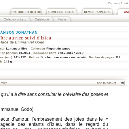
Contacts Boutiq
PRIX ROGER DEXTRE
RUMEURS ACTUS
REVUE RUMEURS
CA
Collections La...
Catalogue
Home
ANSON JONATHAN
ître au rien suivi d'Izieu
éface de Emmanuel Godo
teur
La rumeur libre
Collection
Plupart du temps
e de parution
04/2024
ISBN/code barre
978-2-35577-329-7
mat (mm)
141x192
Reliure
Broché, couverture avec rabats
Nombre de pages
112
ds
141 g
 over
u’il a à dire sans consulter le bréviaire des poses et
e Emmanuel Godo)
pacte d’amour, l’embrasement des joies dans le «
tragédie des enfants d’Izieu, dans le regard du