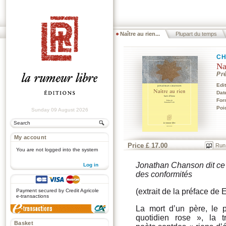
Naître au rien...
Plupart du temps
CH
Na
Pr
Edi
Dat
For
Poi
Sunday 09 August 2026
My account
Price £ 17.00
Run
You are not logged into the system
Jonathan Chanson dit ce q
Log in
des conformités
.
(extrait de la préface d
Payment secured by Credit Agricole
e-transactions
La mort d’un père, le 
quotidien rose », la 
Basket