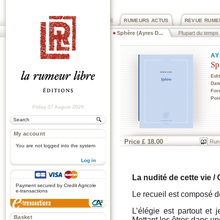
PRIX ROGER DEXTRE
RUMEURS ACTUS
REVUE RUME
Sphère (Ayres D...
Plupart du temps
AY
Sp
Edi
Dat
For
Poi
Friday 07 August 2026
My account
Price £ 18.00
Run
You are not logged into the system
Log in
.
La nudité de cette vie 
Payment secured by Credit Agricole
e-transactions
Le recueil est composé d
L’élégie est partout et
Basket
Mettant les êtres dans u