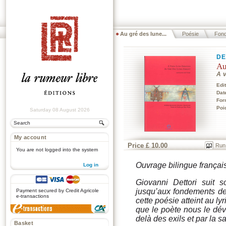
Au gré des lune...
Poésie
Fond
DE
Au
A 
Edi
Dat
For
Poi
Saturday 08 August 2026
My account
Price £ 10.00
Run
You are not logged into the system
Ouvrage bilingue français-
Log in
.
Giovanni Dettori suit 
jusqu’aux fondements de n
Payment secured by Credit Agricole
e-transactions
cette poésie atteint au ly
que le poète nous le dév
delà des exils et par la 
Basket