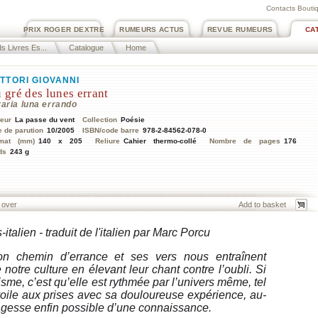
Contacts Boutiq
PRIX ROGER DEXTRE
RUMEURS ACTUS
REVUE RUMEURS
CA
s Livres Es...
Catalogue
Home
TTORI GIOVANNI
 gré des lunes errant
varia luna errando
teur
La passe du vent
Collection
Poésie
e de parution
10/2005
ISBN/code barre
978-2-84562-078-0
mat (mm)
140 x 205
Reliure
Cahier thermo-collé
Nombre de pages
176
ds
243 g
 over
italien - traduit de l'italien par Marc Porcu
son chemin d’errance et ses vers nous entraînent
otre culture en élevant leur chant contre l’oubli. Si
risme, c’est qu’elle est rythmée par l’univers même, tel
oile aux prises avec sa douloureuse expérience, au-
sagesse enfin possible d’une connaissance.