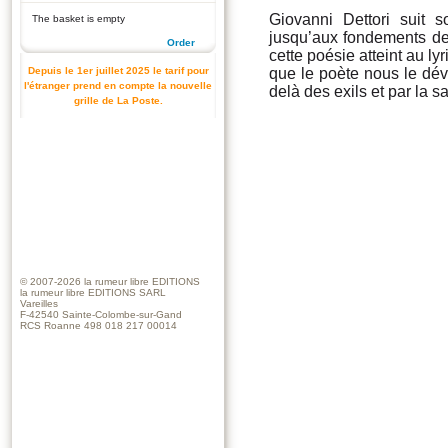
Giovanni Dettori suit 
The basket is empty
jusqu’aux fondements de n
Order
cette poésie atteint au ly
Depuis le 1er juillet 2025 le tarif pour
que le poète nous le dév
l'étranger prend en compte la nouvelle
delà des exils et par la 
grille de La Poste.
© 2007-2026
la rumeur libre EDITIONS
la rumeur libre EDITIONS SARL
Vareilles
F-42540 Sainte-Colombe-sur-Gand
RCS Roanne 498 018 217 00014