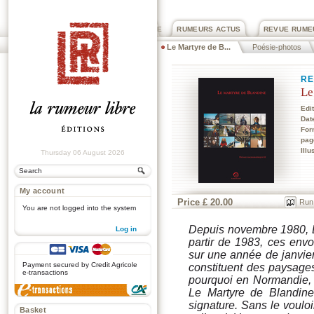
PRIX ROGER DEXTRE
RUMEURS ACTUS
REVUE RUME
Le Martyre de B...
Poésie-photos
RE
Le
Edi
Dat
For
pag
Illu
Thursday 06 August 2026
My account
Price £ 20.00
Run
You are not logged into the system
Depuis novembre 1980, B
Log in
partir de 1983, ces envo
.
sur une année de janvier
Payment secured by Credit Agricole
constituent des paysage
e-transactions
pourquoi en Normandie, c
Le Martyre de Blandine
signature. Sans le voulo
Basket