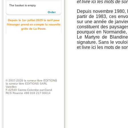
et livre ici les mots de so
The basket is empty
Depuis novembre 1980, B
Order
partir de 1983, ces envo
Depuis le 1er juillet 2025 le tarif pour
sur une année de janvier
l'étranger prend en compte la nouvelle
constituent des paysage
grille de La Poste.
pourquoi en Normandie, c
Le Martyre de Blandine
signature. Sans le voulo
et livre ici les mots de so
© 2007-2026
la rumeur libre EDITIONS
la rumeur libre EDITIONS SARL
Vareilles
F-42540 Sainte-Colombe-sur-Gand
RCS Roanne 498 018 217 00014