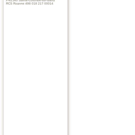
F-42540 Sainte-Colombe-sur-Gand
RCS Roanne 498 018 217 00014