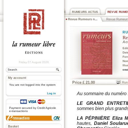
PRIX ROGER DEXTRE
RUMEURS ACTUS
REVUE RUME
Revue Rumeurs n...
Revue Rumeur
RU
Re
Act
Edi
Dat
For
Nom
Friday 07 August 2026
Illu
cou
My account
Price £ 21.00
Run
You are not logged into the system
Au sommaire du numéro
Log in
.
LE GRAND ENTRETI
sommes bien plus grand
Payment secured by Credit Agricole
e-transactions
LA PÉPINIÈRE
Eliza 
hautes,
Daniel Soularu
Basket