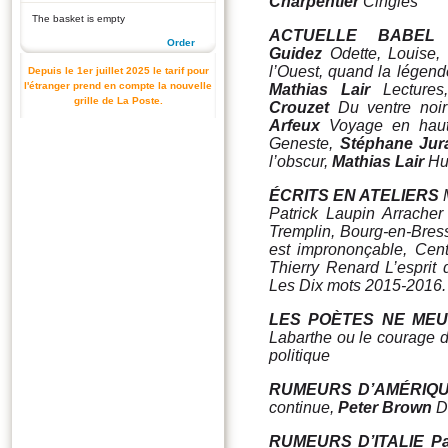
Charpentier
Cinglés
The basket is empty
ACTUELLE BABEL
Order
Guidez
Odette, Louise,
l’Ouest, quand la légend
Depuis le 1er juillet 2025 le tarif pour
l'étranger prend en compte la nouvelle
Mathias Lair
Lecture
s
grille de La Poste.
Crouzet
Du ventre noir
Arfeux
Voyage en haute
Geneste,
Stéphane Jur
l’obscur,
Mathias Lair
Hu
ÉCRITS EN ATELIERS
Patrick Laupin
Arracher
Tremplin, Bourg-en-Bres
est imprononçable,
Cent
Thierry Renard L’esprit de
Les Dix mots 2015-2016.
LES POÈTES NE ME
Labarthe ou le courage d
politique
RUMEURS D’AMÉRIQ
continue
,
Peter Brown
D
RUMEURS D’ITALIE
Pa