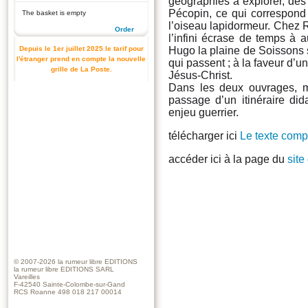
géographies à explorer, de
Pécopin, ce qui correspond
The basket is empty
l’oiseau lapidormeur. Chez R
Order
l’infini écrase de temps à 
Hugo la plaine de Soissons 
Depuis le 1er juillet 2025 le tarif pour
l'étranger prend en compte la nouvelle
qui passent ; à la faveur d’u
grille de La Poste.
Jésus-Christ.
Dans les deux ouvrages, m
passage d’un itinéraire did
enjeu guerrier.
télécharger ici
Le texte com
accéder ici à la page du
sit
© 2007-2026
la rumeur libre EDITIONS
la rumeur libre EDITIONS SARL
Vareilles
F-42540 Sainte-Colombe-sur-Gand
RCS Roanne 498 018 217 00014