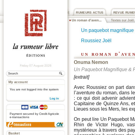
PRIX ROGER DEXTRE
RUMEURS ACTUS
REVUE RUME
Un roman d'aven...
Textes sur Joël..
Un paquebot magnifique 
Roussiez Joël
un roman d'ave
Onuma Nemon
Friday 07 August 2026
Un Paquebot Magnifique & Ré
[extrait]
My account
Avec Roussiez on part dans
You are not logged into the system
l’aventure du roman, dans l
: ce qui doit advenir advie
Log in
Capitaine de Quinze Ans, et 
.
Lieues sous les Mers, les exp
Payment secured by Credit Agricole
e-transactions
On peut lire Un Paquebot Ma
Rhin de Victor Hugo, vast
mystérieux à travers des pay
Basket