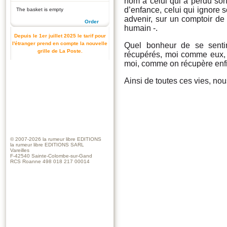
nom à celui qui a perdu son 
d’enfance, celui qui ignore s
The basket is empty
advenir, sur un comptoir d
Order
humain -.
Depuis le 1er juillet 2025 le tarif pour
l'étranger prend en compte la nouvelle
Quel bonheur de se sentir
grille de La Poste.
récupérés, moi comme eux, b
moi, comme on récupère enfin 
Ainsi de toutes ces vies, nous
© 2007-2026
la rumeur libre EDITIONS
la rumeur libre EDITIONS SARL
Vareilles
F-42540 Sainte-Colombe-sur-Gand
RCS Roanne 498 018 217 00014