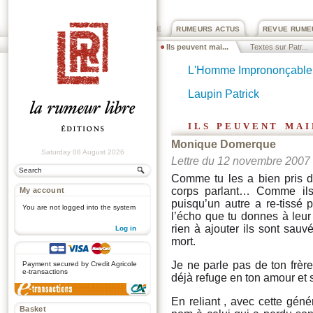
PRIX ROGER DEXTRE
RUMEURS ACTUS
REVUE RUME
Ils peuvent mai...
Textes sur Patr...
L'Homme Imprononçable (
Laupin Patrick
ils peuvent ma
Monique Domerque
Saturday 08 August 2026
Lettre du 12 novembre 2007
Comme tu les a bien pris d
corps parlant… Comme ils 
My account
puisqu’un autre a re-tissé p
You are not logged into the system
l’écho que tu donnes à leur s
rien à ajouter ils sont sauvé
Log in
mort.
.
Je ne parle pas de ton frè
Payment secured by Credit Agricole
e-transactions
déjà refuge en ton amour et 
En reliant , avec cette géné
Basket