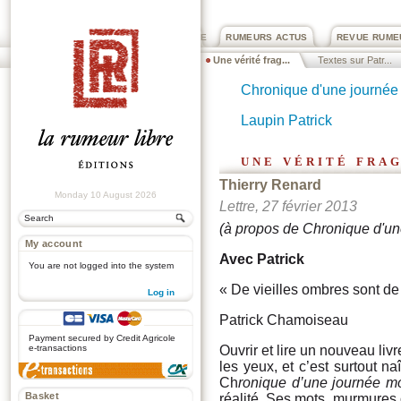
PRIX ROGER DEXTRE
RUMEURS ACTUS
REVUE RUME
Une vérité frag...
Textes sur Patr...
Chronique d'une journée
Laupin Patrick
une vérité fra
Thierry Renard
Monday 10 August 2026
Lettre, 27 février 2013
(à propos de Chronique d'u
My account
Avec Patrick
You are not logged into the system
« De vieilles ombres sont de 
Log in
Patrick Chamoiseau
.
Payment secured by Credit Agricole
Ouvrir et lire un nouveau liv
e-transactions
les yeux, et c’est surtout na
Ch
ronique d’une journée 
Basket
réalité. Ses mots, murmures 