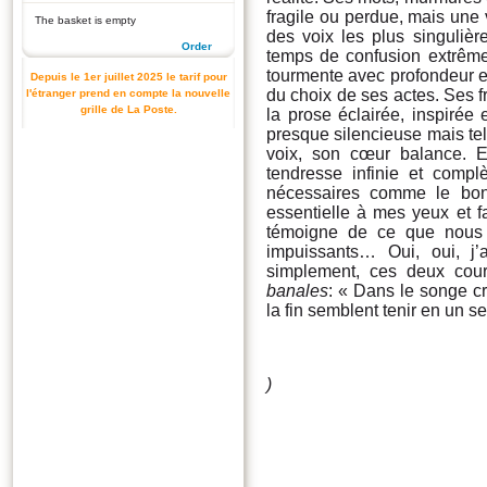
fragile ou perdue, mais une 
The basket is empty
des voix les plus singulièr
Order
temps de confusion extrême
tourmente avec profondeur et 
Depuis le 1er juillet 2025 le tarif pour
du choix de ses actes. Ses f
l'étranger prend en compte la nouvelle
grille de La Poste.
la prose éclairée, inspirée 
presque silencieuse mais tel
voix, son cœur balance. En
tendresse infinie et compl
nécessaires comme le bon
essentielle à mes yeux et f
témoigne de ce que nous 
impuissants… Oui, oui, j’
simplement, ces deux cou
banales
: « Dans le songe cr
la fin semblent tenir en un se
)