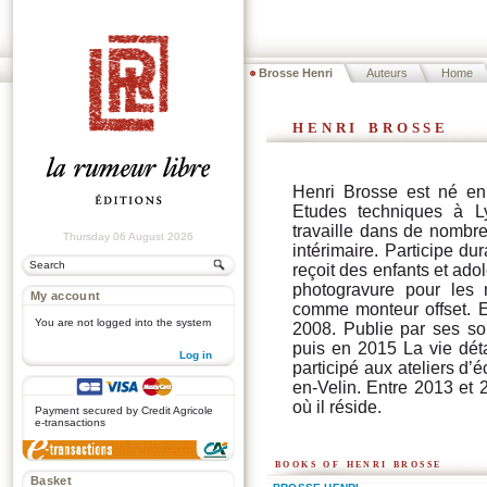
Brosse Henri
Auteurs
Home
henri brosse
Henri Brosse est né en
Etudes techniques à Ly
travaille dans de nombre
Thursday 06 August 2026
intérimaire. Participe d
reçoit des enfants et ado
photogravure pour les m
My account
comme monteur offset.
You are not logged into the system
2008. Publie par ses soi
puis en 2015 La vie déta
Log in
participé aux ateliers d’
en-Velin. Entre 2013 et 
.
où il réside.
Payment secured by Credit Agricole
e-transactions
books of henri brosse
Basket