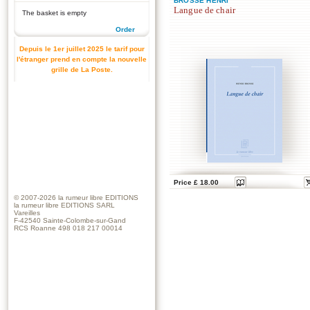
BROSSE HENRI
Langue de chair
The basket is empty
Order
Depuis le 1er juillet 2025 le tarif pour
l'étranger prend en compte la nouvelle
grille de La Poste.
Price £ 18.00
© 2007-2026
la rumeur libre EDITIONS
la rumeur libre EDITIONS SARL
Vareilles
F-42540 Sainte-Colombe-sur-Gand
RCS Roanne 498 018 217 00014