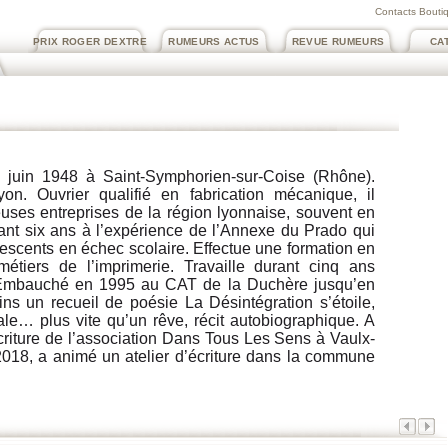
Contacts Boutiq
PRIX ROGER DEXTRE
RUMEURS ACTUS
REVUE RUMEURS
CA
 juin 1948 à Saint-Symphorien-sur-Coise (Rhône).
on. Ouvrier qualifié en fabrication mécanique, il
uses entreprises de la région lyonnaise, souvent en
urant six ans à l’expérience de l’Annexe du Prado qui
lescents en échec scolaire. Effectue une formation en
étiers de l’imprimerie. Travaille durant cinq ans
 Embauché en 1995 au CAT de la Duchère jusqu’en
ns un recueil de poésie La Désintégration s’étoile,
le… plus vite qu’un rêve, récit autobiographique. A
écriture de l’association Dans Tous Les Sens à Vaulx-
2018, a animé un atelier d’écriture dans la commune