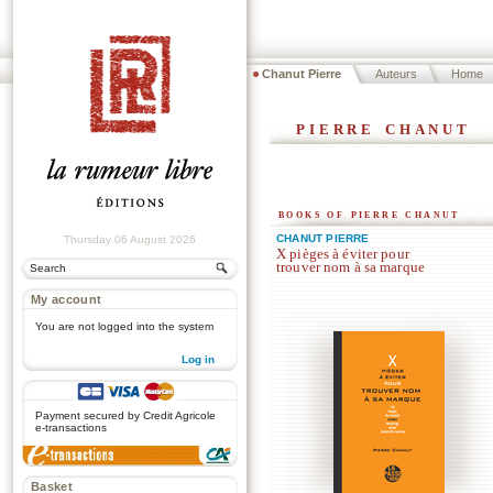
Chanut Pierre
Auteurs
Home
pierre chanut
books of pierre chanut
CHANUT PIERRE
Thursday 06 August 2026
X pièges à éviter pour
trouver nom à sa marque
My account
You are not logged into the system
Log in
.
Payment secured by Credit Agricole
e-transactions
Basket