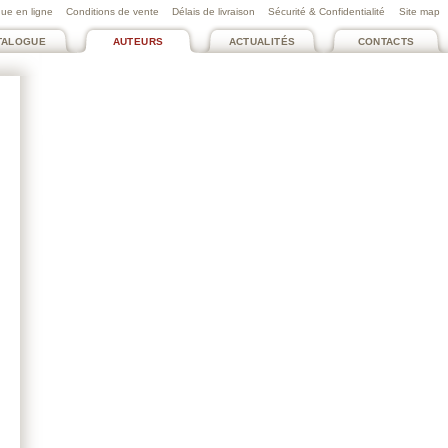
ue en ligne
Conditions de vente
Délais de livraison
Sécurité & Confidentialité
Site map
TALOGUE
AUTEURS
ACTUALITÉS
CONTACTS
CHANUT PIERRE
X pièges à éviter pour
trouver nom à sa marque