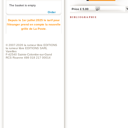
The basket is empty
Price £ 5.00
Order
bibliographie
Depuis le 1er juillet 2025 le tarif pour
l'étranger prend en compte la nouvelle
grille de La Poste.
© 2007-2026
la rumeur libre EDITIONS
la rumeur libre EDITIONS SARL
Vareilles
F-42540 Sainte-Colombe-sur-Gand
RCS Roanne 498 018 217 00014