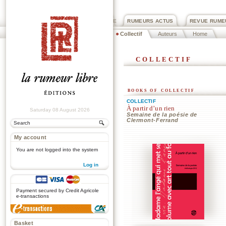
PRIX ROGER DEXTRE
RUMEURS ACTUS
REVUE RUME
Collectif
Auteurs
Home
collectif
books of collectif
COLLECTIF
À partir d’un rien
Saturday 08 August 2026
Semaine de la poésie de
Clermont-Ferrand
My account
You are not logged into the system
Log in
.
Payment secured by Credit Agricole
e-transactions
Basket