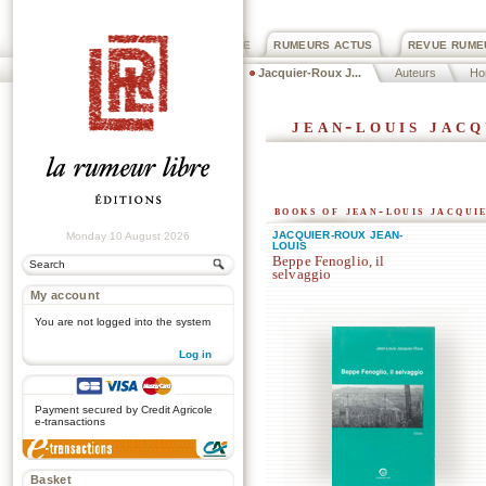
PRIX ROGER DEXTRE
RUMEURS ACTUS
REVUE RUME
Jacquier-Roux J...
Auteurs
Ho
jean-louis jac
books of jean-louis jacqui
JACQUIER-ROUX JEAN-
Monday 10 August 2026
LOUIS
Beppe Fenoglio, il
selvaggio
My account
You are not logged into the system
Log in
.
Payment secured by Credit Agricole
e-transactions
Basket