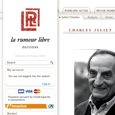
PRIX ROGER DEXTRE
RUMEURS ACTUS
REVUE RUME
Juliet Charles
Auteurs
Home
charles juliet
Saturday 08 August 2026
My account
You are not logged into the system
Log in
.
Payment secured by Credit Agricole
e-transactions
Basket