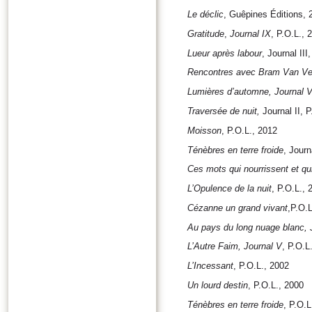
Le déclic
, Guêpines Éditions, 
Gratitude
,
Journal IX
, P.O.L., 
Lueur après labour
, Journal III
Rencontres avec Bram Van Ve
Lumières d’automne, Journal V
Traversée de nuit,
Journal II, P
Moisson
, P.O.L., 2012
Ténèbres en terre froide
, Journ
Ces mots qui nourrissent et qu
L’Opulence de la nuit
, P.O.L., 
Cézanne un grand vivant
,P.O.
Au pays du long nuage blanc, J
L’Autre Faim, Journal V
, P.O.L
L’Incessant
, P.O.L., 2002
Un lourd destin
, P.O.L., 2000
Ténèbres en terre froide
, P.O.L