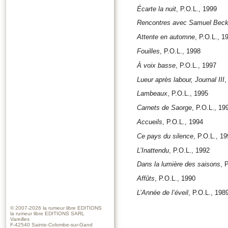
Écarte la nuit
, P.O.L., 1999
Rencontres avec Samuel Beck
Attente en automne
, P.O.L., 1
Fouilles
, P.O.L., 1998
À voix basse
, P.O.L., 1997
Lueur après labour, Journal III
,
Lambeaux
, P.O.L., 1995
Carnets de Saorge
, P.O.L., 19
Accueils
, P.O.L., 1994
Ce pays du silence
, P.O.L., 1
L’Inattendu
, P.O.L., 1992
Dans la lumière des saisons
, 
Affûts
, P.O.L., 1990
L’Année de l’éveil
, P.O.L., 198
© 2007-2026
la rumeur libre EDITIONS
la rumeur libre EDITIONS SARL
Vareilles
F-42540 Sainte-Colombe-sur-Gand