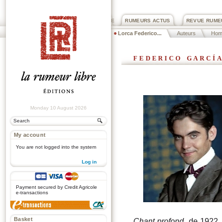
PRIX ROGER DEXTRE
RUMEURS ACTUS
REVUE RUME
Lorca Federico...
Auteurs
Hom
federico garcí
Monday 10 August 2026
My account
You are not logged into the system
Log in
.
Payment secured by Credit Agricole
e-transactions
Basket
Chant profond
, de 1922