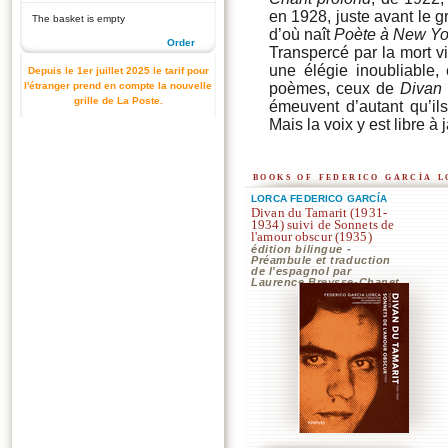
en 1928, juste avant le 
The basket is empty
d’où naît
Poète à New Yo
Order
Transpercé par la mort v
une élégie inoubliable
Depuis le 1er juillet 2025 le tarif pour
l'étranger prend en compte la nouvelle
poèmes, ceux de
Divan 
grille de La Poste.
émeuvent d’autant qu’il
Mais la voix y est libre à
books of federico garcía 
LORCA FEDERICO GARCÍA
Divan du Tamarit (1931-
1934) suivi de Sonnets de
l'amour obscur (1935)
édition bilingue -
Préambule et traduction
de l'espagnol par
Laurence Breysse-Chanet