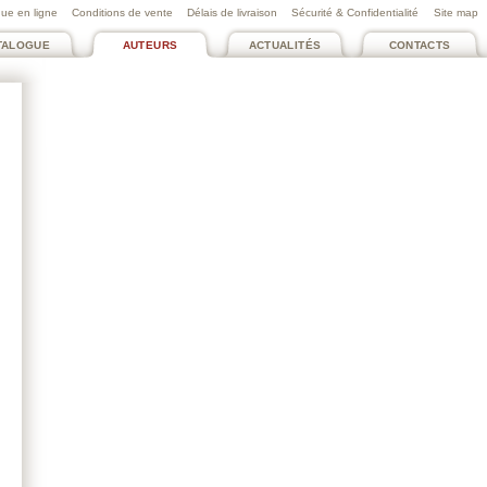
ue en ligne
Conditions de vente
Délais de livraison
Sécurité & Confidentialité
Site map
TALOGUE
AUTEURS
ACTUALITÉS
CONTACTS
MARICOURT THIERRY
Miel de neige