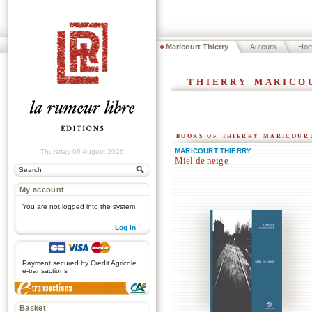
Maricourt Thierry
Auteurs
Ho
thierry marico
books of thierry maricour
MARICOURT THIERRY
Thursday 06 August 2026
Miel de neige
My account
You are not logged into the system
Log in
.
Payment secured by Credit Agricole
e-transactions
Basket