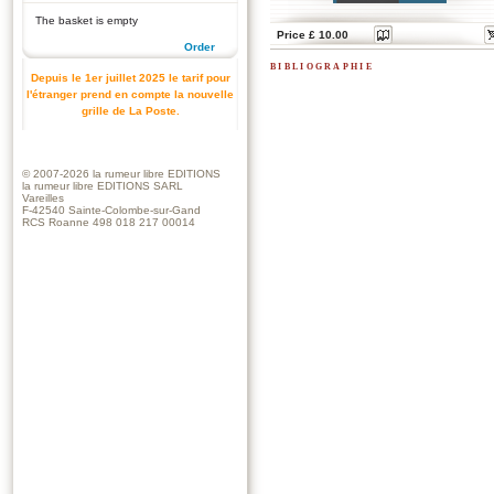
The basket is empty
Price £ 10.00
Order
bibliographie
Depuis le 1er juillet 2025 le tarif pour
l'étranger prend en compte la nouvelle
grille de La Poste.
© 2007-2026
la rumeur libre EDITIONS
la rumeur libre EDITIONS SARL
Vareilles
F-42540 Sainte-Colombe-sur-Gand
RCS Roanne 498 018 217 00014