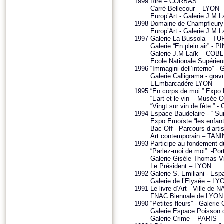
1999
Rire – CORBAS
Carré Bellecour – LYON
Europ’Art - Galerie J.M
1998
Domaine de Champfleu
Europ’Art - Galerie J.M
1997
Galerie La Bussola – TU
Galerie “En plein air” 
Galerie J.M Laïk – CO
Ecole Nationale Supérie
1996
“Immagini dell’interno” 
Galerie Calligrama - g
L’Embarcadère LYON
1995
“En corps de moi ” Expo
“L’art et le vin” - Musée
“Vingt sur vin de fête ”
1994
Espace Baudelaire - “ Su
Expo Emoïste “les enfan
Bac Off - Parcours d’ar
Art contemporain – TAN
1993
Participe au fondement 
“Parlez-moi de moi” -Po
Galerie Gisèle Thomas V
Le Président – LYON
1992
Galerie S. Emiliani - 
Galerie de l’Elysée – LY
1991
Le livre d’Art - Ville d
FNAC Biennale de LYON
1990
“Petites fleurs” - Galerie
Galerie Espace Poisson 
Galerie Crime – PARIS