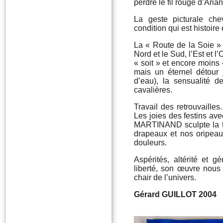
perdre le fil rouge d’Ari
La geste picturale che
condition qui est histoire
La « Route de la Soie » 
Nord et le Sud, l’Est et l’
« soit » et encore moins «
mais un éternel détour 
d’eau), la sensualité d
cavalières.
Travail des retrouvaille
Les joies des festins ave
MARTINAND sculpte la tex
drapeaux et nos oripeaux
douleurs.
Aspérités, altérité et 
liberté, son œuvre nous
chair de l’univers.
Gérard GUILLOT 2004