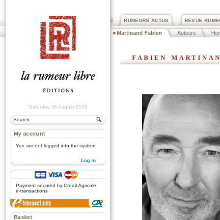
PRIX ROGER DEXTRE
RUMEURS ACTUS
REVUE RUME
Martinand Fabien
Auteurs
Ho
fabien martina
Saturday 08 August 2026
My account
You are not logged into the system
Log in
.
Payment secured by Credit Agricole
e-transactions
Basket