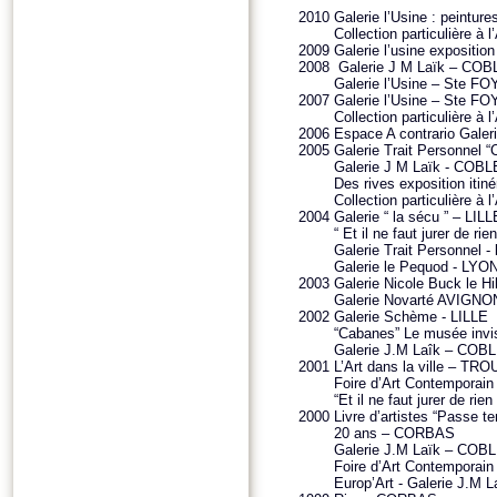
2010
Galerie l’Usine : peintu
Collection particulière à 
2009
Galerie l’usine expositi
2008
Galerie J M Laïk – CO
Galerie l’Usine – Ste F
2007
Galerie l’Usine – Ste F
Collection particulière à 
2006
Espace A contrario Galer
2005
Galerie Trait Personnel “
Galerie J M Laïk - COB
Des rives exposition it
Collection particulière à 
2004
Galerie “ la sécu ” – LILL
“ Et il ne faut jurer de ri
Galerie Trait Personnel -
Galerie le Pequod - LYO
2003
Galerie Nicole Buck le H
Galerie Novarté AVIGNO
2002
Galerie Schème - LILLE
“Cabanes” Le musée invi
Galerie J.M Laîk – CO
2001
L’Art dans la ville – TR
Foire d’Art Contemporai
“Et il ne faut jurer de rie
2000
Livre d’artistes “Pass
20 ans – CORBAS
Galerie J.M Laïk – CO
Foire d’Art Contemporai
Europ’Art - Galerie J.M