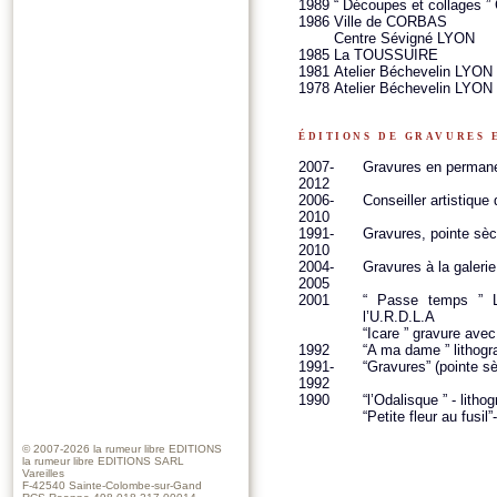
1989
“ Découpes et collages 
1986
Ville de CORBAS
Centre Sévigné LYON
1985
La TOUSSUIRE
1981
Atelier Béchevelin LYON
1978
Atelier Béchevelin LYON
éditions de gravures 
2007-
Gravures en permane
2012
2006-
Conseiller artistique 
2010
1991-
Gravures, pointe sèch
2010
2004-
Gravures à la galeri
2005
2001
“ Passe temps ” Li
l’U.R.D.L.A
“Icare ” gravure av
1992
“A ma dame ” lithog
1991-
“Gravures” (pointe s
1992
1990
“l’Odalisque ” - lith
“Petite fleur au fusi
© 2007-2026
la rumeur libre EDITIONS
la rumeur libre EDITIONS SARL
Vareilles
F-42540 Sainte-Colombe-sur-Gand