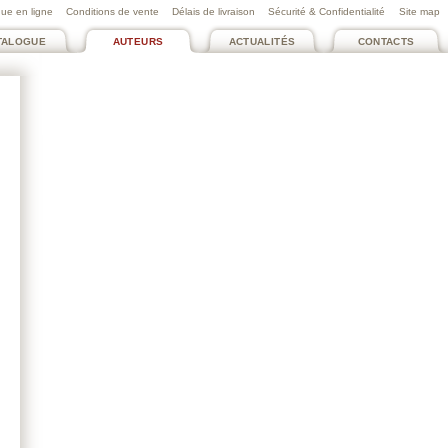
ue en ligne
Conditions de vente
Délais de livraison
Sécurité & Confidentialité
Site map
TALOGUE
AUTEURS
ACTUALITÉS
CONTACTS
POBEL DIDIER
Un beau soir, l’avenir