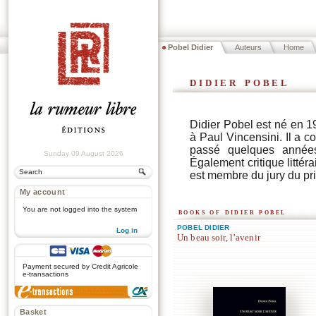
Pobel Didier
Auteurs
Home
didier pobel
Didier Pobel est né en 1
à Paul Vincensini. Il a 
passé quelques années
Sunday 09 August 2026
Également critique littéra
est membre du jury du pr
My account
You are not logged into the system
books of didier pobel
POBEL DIDIER
Log in
Un beau soir, l’avenir
.
Payment secured by Credit Agricole
e-transactions
Basket