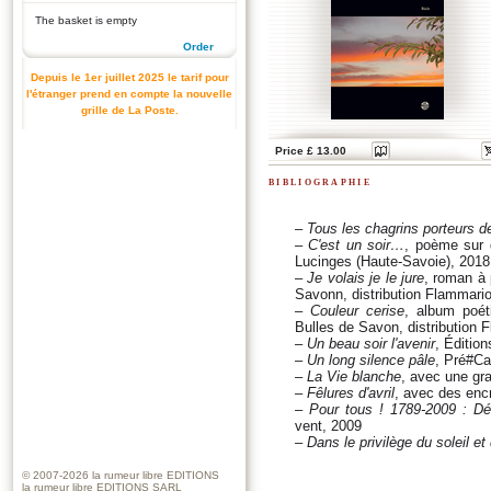
The basket is empty
Order
Depuis le 1er juillet 2025 le tarif pour
l'étranger prend en compte la nouvelle
grille de La Poste.
Price £ 13.00
bibliographie
–
Tous les chagrins porteurs d
–
C'est un soir…
, poème sur 
Lucinges (Haute-Savoie), 2018
–
Je volais je le jure
, roman à 
Savonn, distribution Flammari
–
Couleur cerise
, album poéti
Bulles de Savon, distribution 
–
Un beau soir l'avenir
, Éditio
–
Un long silence pâle
, Pré#Ca
–
La Vie blanche
, avec une gr
–
Fêlures d'avril
, avec des enc
–
Pour tous ! 1789-2009 : Dém
vent, 2009
–
Dans le privilège du soleil et
© 2007-2026
la rumeur libre EDITIONS
la rumeur libre EDITIONS SARL