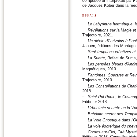
composée et interprétée par P
de Jacques Kober dans la réédi
essais
Le Labyrinthe hermétique
,
l
Révélations sur la Magie e
Trajectoire, 2021.
Un siècle d'écrivains à Pon
Jaouen, éditions des Montagne
Sept Irruptions créatives et
La Suette
, Rafael de Surtis
Les pensées bleues d'Andr
Magnétiques, 2019.
Fantômes, Spectres et Reven
Trajectoire, 2019.
Les Constellations de Charl
2018.
Saint-Pol-Roux ; le Cosmog
Editinter 2018.
L'Alchimie secrète en la Vo
Bréviaire secret des Templi
La Voie Gnostique dans l'O
La voie ésotérique du cheval
Cordes-sur-Ciel, Cité Mysté
Editinter, 2016. Conseiller his