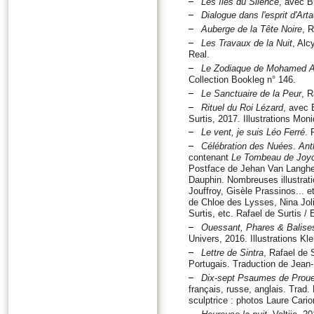
Les îles du Silence
, avec B
Dialogue dans l'esprit d'Art
Auberge de la Tête Noire
, R
Les Travaux de la Nuit
, Alc
Real.
Le Zodiaque de Mohamed A
Collection Bookleg n° 146.
Le Sanctuaire de la Peur
, R
Rituel du Roi Lézard
, avec 
Surtis, 2017. Illustrations Mon
Le vent, je suis Léo Ferré
. 
Célébration des Nuées
.
Ant
contenant
Le Tombeau de Joy
Postface de Jehan Van Langhen
Dauphin. Nombreuses illustrati
Jouffroy, Gisèle Prassinos... 
de Chloe des Lysses, Nina Joli
Surtis, etc. Rafael de Surtis / E
Ouessant, Phares & Balise
Univers, 2016. Illustrations Kle
Lettre de Sintra
, Rafael de 
Portugais. Traduction de Jean
Dix-sept Psaumes de Proue
français, russe, anglais. Trad.
sculptrice : photos Laure Cario