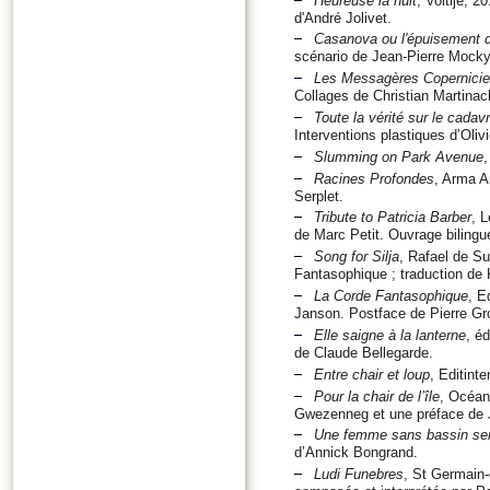
Heureuse la nuit
, Voltije, 2
d'André Jolivet.
Casanova ou l'épuisement 
scénario de Jean-Pierre Mocky
Les Messagères Copernici
Collages de Christian Martinac
Toute la vérité sur le cadav
Interventions plastiques d’Oli
Slumming on Park Avenue
,
Racines Profondes
, Arma A
Serplet.
Tribute to Patricia Barber
, 
de Marc Petit. Ouvrage bilingu
Song for Silja
, Rafael de Su
Fantasophique ; traduction de 
La Corde Fantasophique
, E
Janson. Postface de Pierre Gr
Elle saigne à la lanterne
, é
de Claude Bellegarde.
Entre chair et loup
, Editint
Pour la chair de l’île
, Océan
Gwezenneg et une préface de 
Une femme sans bassin se
d’Annick Bongrand.
Ludi Funebres
, St Germain-