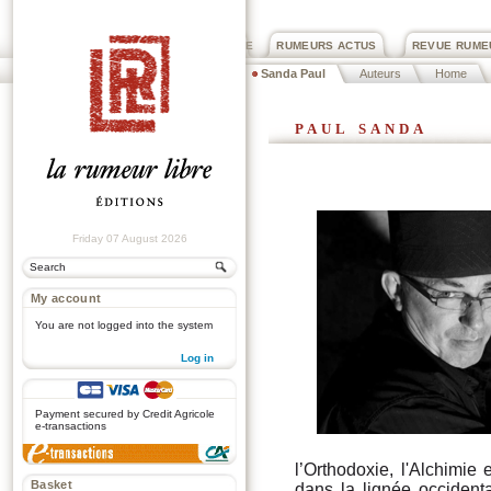
PRIX ROGER DEXTRE
RUMEURS ACTUS
REVUE RUME
Sanda Paul
Auteurs
Home
paul sanda
Friday 07 August 2026
My account
You are not logged into the system
Log in
.
Payment secured by Credit Agricole
e-transactions
l’Orthodoxie, l'Alchimie
Basket
dans la lignée occident