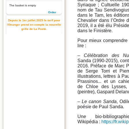
Syriaque ; Cultuelle 190
The basket is empty
nom de Tau Sendivogius.
Order
dans le Tarn, les édition
Chevalier dans l’Ordre 
Depuis le 1er juillet 2025 le tarif pour
l'étranger prend en compte la nouvelle
2019, il a été élu Prési
grille de La Poste.
dans le Finistère.
Pour mieux comprendre l
lire :
–
Célébration des N
Sanda (1990-2015), cont
2016. Préface de Marc P
de Serge Torri et Pie
illustrations, lettres à 
Prassinos... et un cah
de Chloe des Lysses, N
(peintre), Gaspard Delanuy
–
Le canon Sanda
, Odi
poésie de Paul Sanda.
Une bio-bibliogra
Wikipédia :
https://fr.wi