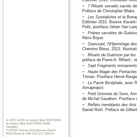
7 Rituels sexuels sacrés de
Préface de Christopher Blake,
Les Surréalistes et la Bret
Editinter 2015. Bourse d'avan
Petit, postface Jehan Van La
Prières secrètes de Guériso
Rémi Boyer.
Ouessant, l'(H)ermitage de
Chemins Bleus, 2013. Illustrat
Rituels de Guérison par le
préface de Pierre A. Riffard ; r
Sept Fragments immanents 
Haute Magie des Pentacles 
Tristan. Postface Hervé Rougie
Le Pacte Bicéphale,
avec Ré
Aimaproject.
Petit Grimoire du Sens
, Arm
de Michel Gaudrion. Postface 
Reflets tremblants des Arts
Daniel Roth. Préface de Gilber
© 2007-2026
la rumeur libre EDITIONS
la rumeur libre EDITIONS SARL
Vareilles
F-42540 Sainte-Colombe-sur-Gand
RCS Roanne 498 018 217 00014