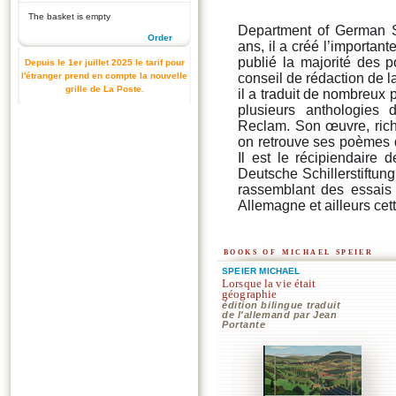
The basket is empty
Department of German St
Order
ans, il a créé l’importan
publié la majorité des 
Depuis le 1er juillet 2025 le tarif pour
l'étranger prend en compte la nouvelle
conseil de rédaction de 
grille de La Poste.
il a traduit de nombreux p
plusieurs anthologies
Reclam. Son œuvre, riche
on retrouve ses poèmes d
Il est le récipiendaire 
Deutsche Schillerstiftung
rassemblant des essais 
Allemagne et ailleurs cet
books of michael speier
SPEIER MICHAEL
Lorsque la vie était
géographie
édition bilingue traduit
de l'allemand par Jean
Portante