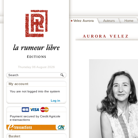
Velez Aurora
Auteurs
Home
aurora velez
Thursday 06 August 2026
My account
You are not logged into the system
Log in
.
Payment secured by Credit Agricole
e-transactions
Basket