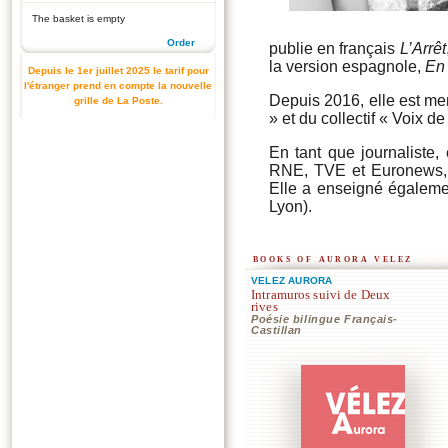
The basket is empty
Order
publie en français
L’Arrêt
la version espagnole,
En
Depuis le 1er juillet 2025 le tarif pour
l'étranger prend en compte la nouvelle
Depuis 2016, elle est me
grille de La Poste.
» et du collectif « Voix d
En tant que journaliste,
RNE, TVE et Euronews, o
Elle a enseigné égalemen
Lyon).
books of aurora velez
VELEZ AURORA
Intramuros suivi de Deux
rives
Poésie bilingue Français-
Castillan