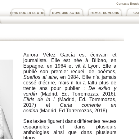
Contacts Boutiq
PRIX ROGER DEXTRE
RUMEURS ACTUS
REVUE RUMEURS
CA
Aurora Vélez García est écrivain et
journaliste. Elle est née à Bilbao, en
Espagne, en 1964 et vit à Lyon. Elle a
publié son premier recueil de poèmes,
Sueños al aire
, en 1984. Elle n’a jamais
cessé d’écrire, mais il lui a fallu plus de
trente ans pour publier :
De exilio y
verdín
(Madrid, Ed. Torremozas, 2016),
Eliris de la i
(Madrid, Ed. Torremozas,
2017) et
Carta corriente en
cortina
(Madrid, Ed Torremozas, 2018).
Ses textes figurent dans différentes revues
espagnoles et dans plusieurs
anthologies ainsi que dans plusieurs
blogs.