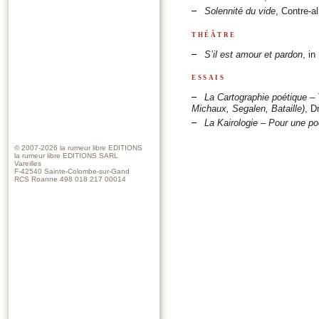
Solennité du vide
, Contre-a
théâtre
S’il est amour et pardon
, in
essais
La Cartographie poétique
–
Michaux, Segalen, Bataille)
, D
La Kairologie – Pour une po
© 2007-2026
la rumeur libre EDITIONS
la rumeur libre EDITIONS SARL
Vareilles
F-42540 Sainte-Colombe-sur-Gand
RCS Roanne 498 018 217 00014