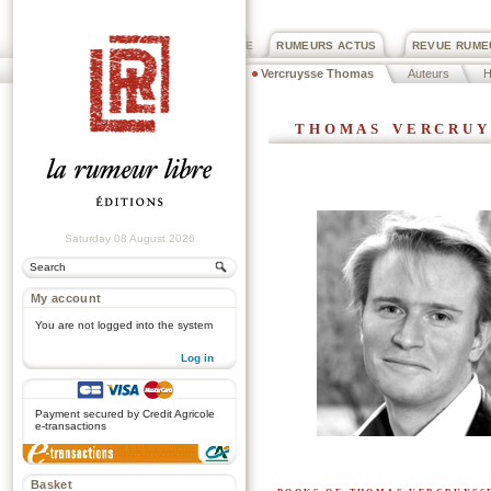
PRIX ROGER DEXTRE
RUMEURS ACTUS
REVUE RUME
Vercruysse Thomas
Auteurs
thomas vercruy
Saturday 08 August 2026
My account
You are not logged into the system
Log in
.
Payment secured by Credit Agricole
e-transactions
Basket