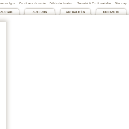
ue en ligne
Conditions de vente
Délais de livraison
Sécurité & Confidentialité
Site map
TALOGUE
AUTEURS
ACTUALITÉS
CONTACTS
MUSÉE JOSEPH
DÉCHELETTE, VILLE DE
ROANNE
Arkeo
xixe – xxie siècles, Quand
l'homme construit son
passé