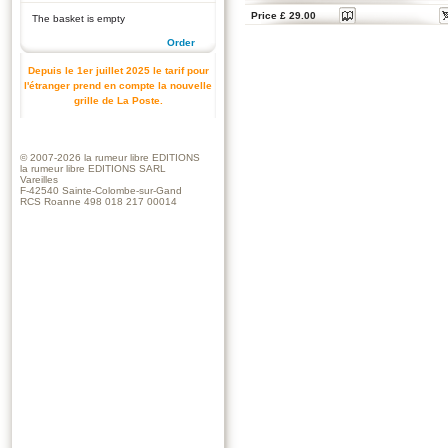
Price £ 29.00
The basket is empty
Order
Depuis le 1er juillet 2025 le tarif pour
l'étranger prend en compte la nouvelle
grille de La Poste.
© 2007-2026
la rumeur libre EDITIONS
la rumeur libre EDITIONS SARL
Vareilles
F-42540 Sainte-Colombe-sur-Gand
RCS Roanne 498 018 217 00014