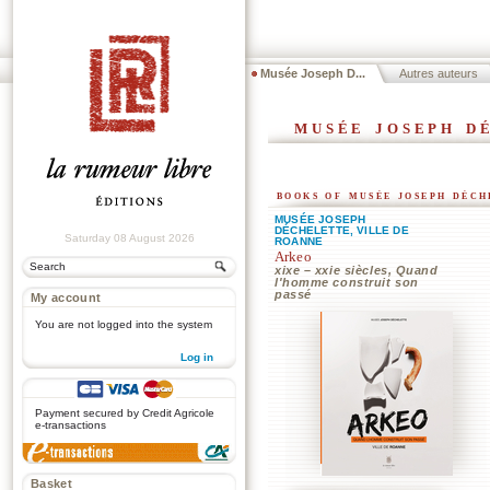
Musée Joseph D...
Autres auteurs
musée joseph d
books of musée joseph déch
MUSÉE JOSEPH
DÉCHELETTE, VILLE DE
Saturday 08 August 2026
ROANNE
Arkeo
xixe – xxie siècles, Quand
l'homme construit son
passé
My account
You are not logged into the system
Log in
.
Payment secured by Credit Agricole
e-transactions
Basket