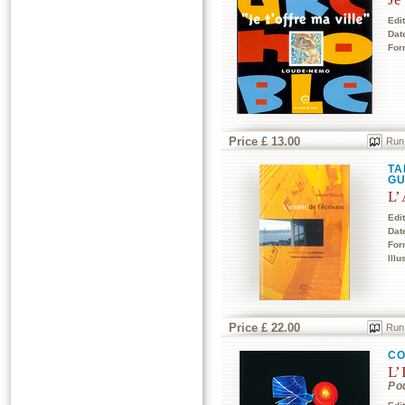
Edi
Dat
For
Price £ 13.00
Run
TA
GU
L’
Edi
Dat
For
Illu
Price £ 22.00
Run
CO
L’
Po