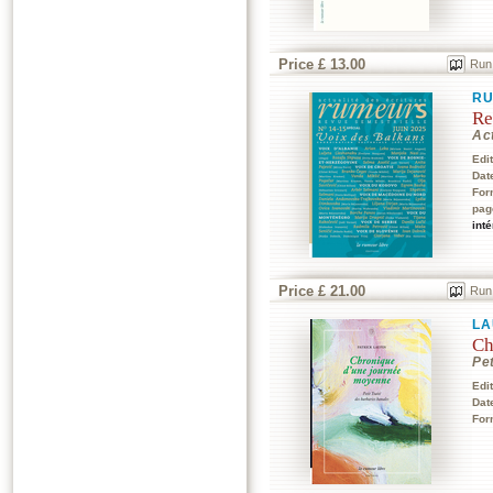
Price £ 13.00
Run
RU
Re
Act
Edi
Dat
For
pag
int
Price £ 21.00
Run
LA
Ch
Pet
Edi
Dat
For