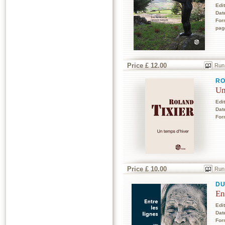
Edi
Dat
For
pag
Price £ 12.00
Run
RO
Un
Edi
Dat
For
Price £ 10.00
Run
DU
En
Edi
Dat
For