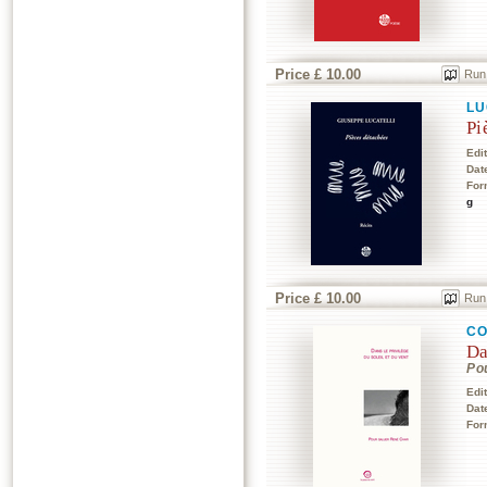
Price £ 10.00
Run
LU
Pi
Edi
Dat
For
g
Price £ 10.00
Run
CO
Da
Po
Edi
Dat
For