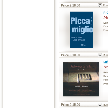
Price £ 18.00
Run
PI
Mi
Edi
Dat
For
Price £ 10.00
Run
MÉ
Ar
Edi
Dat
For
pag
Price £ 15.00
Run