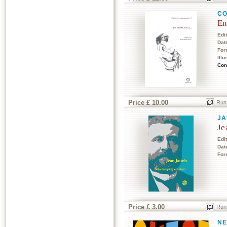
CO
En
Edi
Dat
For
Illu
Con
Price £ 10.00
Run
JA
Je
Edi
Dat
For
Price £ 3.00
Run
N