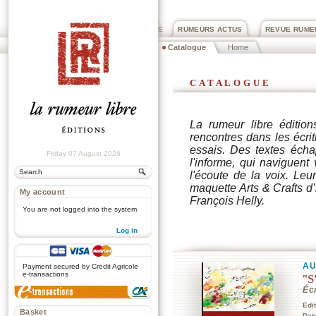
PRIX ROGER DEXTRE
RUMEURS ACTUS
REVUE RUME
Catalogue
Home
catalogue
La rumeur libre édition
rencontres dans les écrit
essais. Des textes écha
Friday 07 August 2026
l'informe, qui naviguent
l'écoute de la voix. Le
maquette Arts & Crafts d
My account
François Helly.
You are not logged into the system
Log in
.
AU
Payment secured by Credit Agricole
e-transactions
"S
Éc
Edi
Basket
Dat