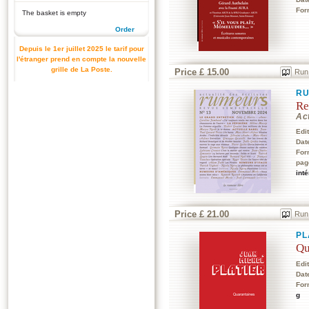
For
The basket is empty
Order
Depuis le 1er juillet 2025 le tarif pour
l'étranger prend en compte la nouvelle
grille de La Poste.
Price £ 15.00
Run
RU
Re
Act
Edi
Dat
For
pag
int
Price £ 21.00
Run
PL
Qu
Edi
Dat
For
g