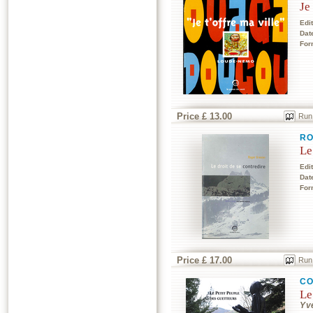
Je
Edi
Dat
For
Price £ 13.00
Run
RO
Le
Edi
Dat
For
Price £ 17.00
Run
CO
Le
Yve