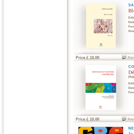
SA
Bl
Edi
Dat
For
Illu
Price £ 10.00
Run
CO
Dé
Ho
Edi
Dat
For
Price £ 10.00
Run
N
Je