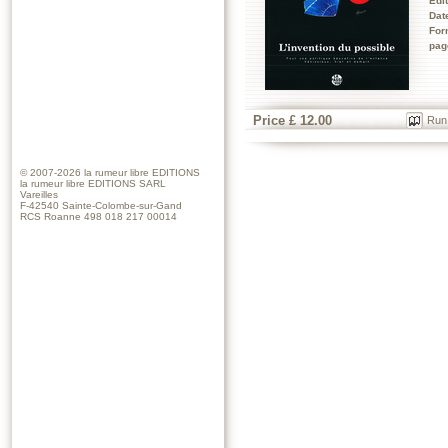
Edi
Dat
For
pag
Price £ 12.00
Run
© 2007-2026
la rumeur libre EDITIONS
la rumeur libre EDITIONS SARL
Vareilles
F-42540 Sainte-Colombe-sur-Gand
RCS Roanne 498 018 217 00014