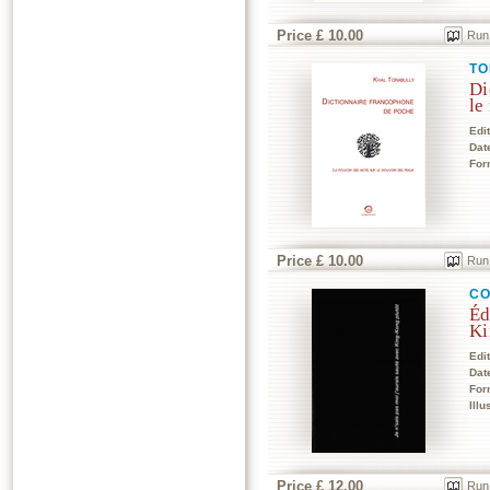
Price £ 10.00
Run
TO
Di
le
Edi
Dat
For
Price £ 10.00
Run
CO
Éd
Ki
Edi
Dat
For
Illu
Price £ 12.00
Run