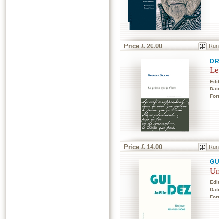
Price £ 20.00
Run
DR
Le
Edi
Dat
For
Price £ 14.00
Run
GU
Un
Edi
Dat
For