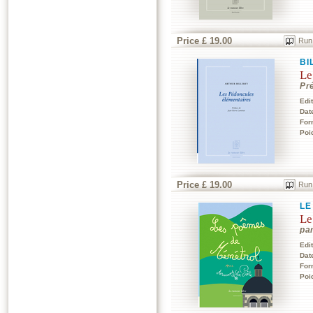
Price £ 19.00
Run
BI
Le
Pr
Edi
Dat
For
Poi
Price £ 19.00
Run
LE
Le
pa
Edi
Dat
For
Poi