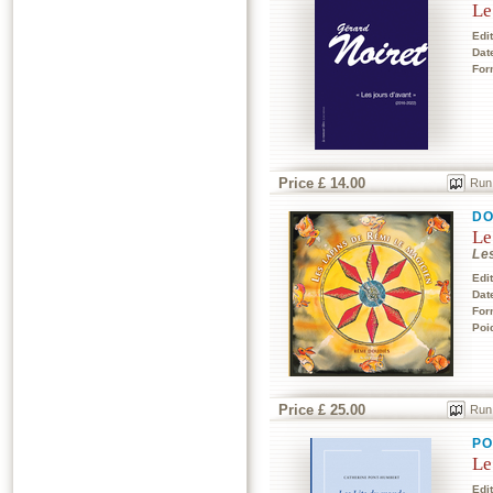
Le
Edi
Dat
For
Price £ 14.00
Run
DO
Le
Les
Edi
Dat
For
Poi
Price £ 25.00
Run
PO
Le
Edi