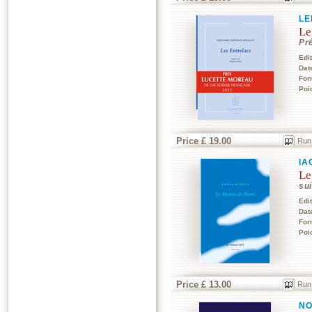
LE
Le
Pr
Edi
Dat
For
Poi
Price £ 19.00
Run
IA
Le
sui
Edi
Dat
For
Poi
Price £ 13.00
Run
NO