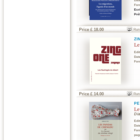
Dat
For
Ecr
Pré
Price £ 18.00
Run
ZI
Le
Edi
Dat
For
Price £ 14.00
Run
PE
Le
Di
Edi
Dat
For
pag