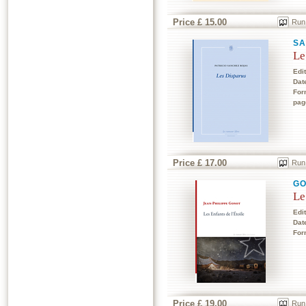
Price £ 15.00
Run
SA
Le
Edi
Dat
For
pag
Price £ 17.00
Run
GO
Le
Edi
Dat
For
Price £ 19.00
Run