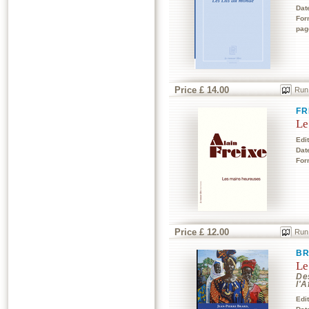
Dat
For
pag
Price £ 14.00
Run
FR
Le
Edi
Dat
For
Price £ 12.00
Run
BR
Le
Des
l'A
Edi