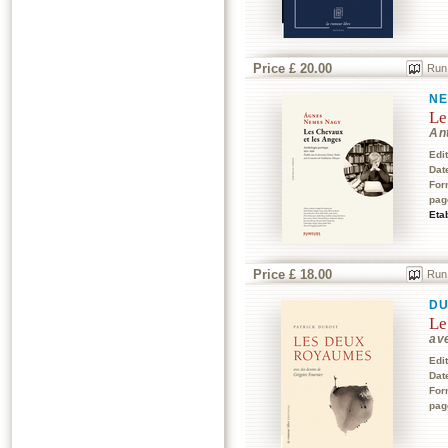
Price £ 20.00
Run
NE
Le
An
Edi
Dat
For
pag
Eta
Price £ 18.00
Run
DU
Le
av
Edi
Dat
For
pag