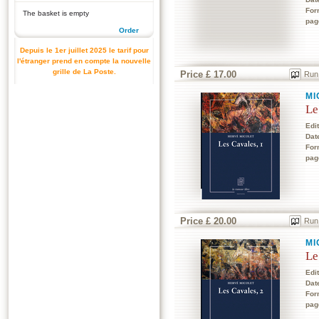
For
The basket is empty
pag
Order
Depuis le 1er juillet 2025 le tarif pour
l'étranger prend en compte la nouvelle
grille de La Poste.
Price £ 17.00
Run
MI
Le
Edi
Dat
For
pag
Price £ 20.00
Run
MI
Le
Edi
Dat
For
pag