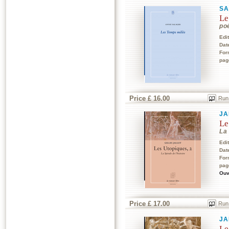
SA
Le
po
Edi
Dat
For
pag
Price £ 16.00
Run
JA
Le
La 
Edi
Dat
For
pag
Ouv
Price £ 17.00
Run
JA
Le