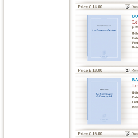
Price £ 14.00
Run
BU
Le
po
Edi
Dat
For
Poi
Price £ 18.00
Run
BA
Le
Edi
Dat
For
pag
Price £ 15.00
Run