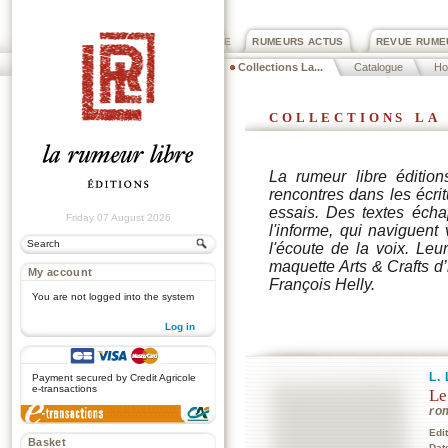
PRIX ROGER DEXTRE
RUMEURS ACTUS
REVUE RUME
Collections La...
Catalogue
H
collections la
La rumeur libre édition
rencontres dans les écrit
essais. Des textes écha
Friday 07 August 2026
l'informe, qui naviguent
l'écoute de la voix. Le
maquette Arts & Crafts d
My account
François Helly.
You are not logged into the system
Log in
.
L.
Payment secured by Credit Agricole
e-transactions
Le
ro
Edi
Basket
Dat