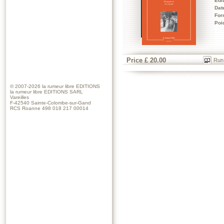
Edi
Dat
For
Poi
Price £ 20.00
Run
© 2007-2026
la rumeur libre EDITIONS
la rumeur libre EDITIONS SARL
Vareilles
F-42540 Sainte-Colombe-sur-Gand
RCS Roanne 498 018 217 00014