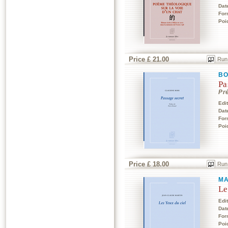
Dat
For
Poi
Price £ 21.00
Run
BO
Pa
Pr
Edi
Dat
For
Poi
Price £ 18.00
Run
MA
Le
Edi
Dat
For
Poi