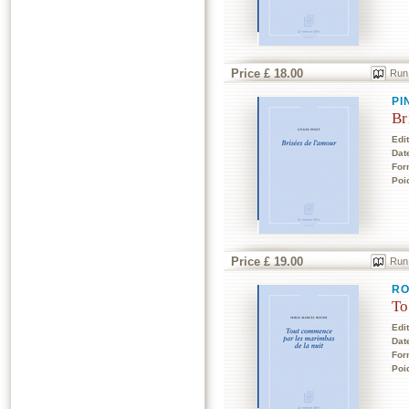
Price £ 18.00
Run
PI
Br
Edi
Dat
For
Poi
Price £ 19.00
Run
RO
To
Edi
Dat
For
Poi