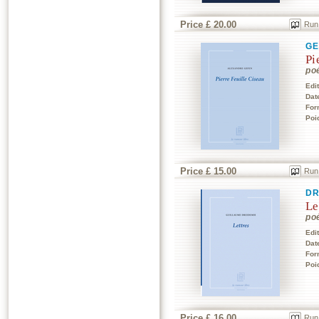
Price £ 20.00
Run
GE
Pi
po
Edi
Dat
For
Poi
Price £ 15.00
Run
DR
Le
po
Edi
Dat
For
Poi
Price £ 16.00
Run