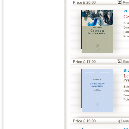
Price £ 20.00
Run
VE
Ce
Edi
Dat
For
Poi
Price £ 17.00
Run
BI
Le
Pr
Edi
Dat
For
Poi
Price £ 19.00
Run