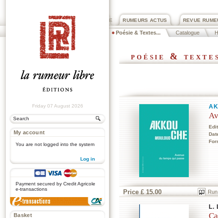
PRIX ROGER DEXTRE
RUMEURS ACTUS
REVUE RUME
Poésie & Textes...
Catalogue
poésie & texte
Friday 07 August 2026
A
Av
Edi
My account
Dat
For
You are not logged into the system
Log in
.
Payment secured by Credit Agricole
e-transactions
Price £ 15.00
Run
L.
Ca
Basket