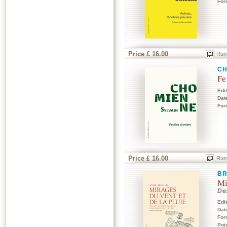
For
Price £ 16.00
Run
CH
Fe
Edi
Dat
For
Price £ 16.00
Run
B
Mi
Des
Edi
Dat
For
Poi