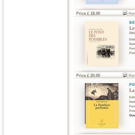
Price £ 18.00
Run
BE
Le
Im
Edi
Dat
For
Poi
Price £ 20.00
Run
PO
La
Edi
Dat
For
Poi
Ouv