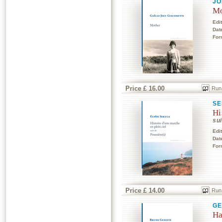
JO
Mo
Edi
Dat
For
Price £ 16.00
Run
SE
Hi
sui
Edi
Dat
For
Price £ 14.00
Run
GE
Ha