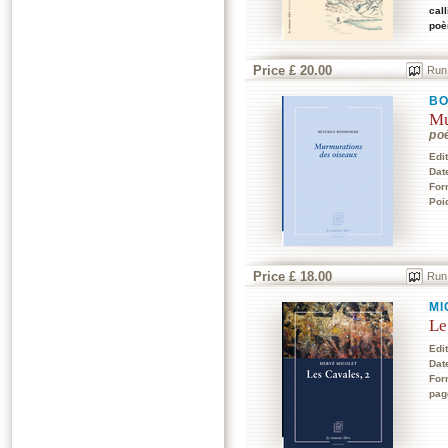
cal
poè
Price £ 20.00
Run
BO
Mu
po
Edi
Dat
For
Poi
Price £ 18.00
Run
MI
Le
Edi
Dat
For
pag