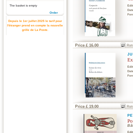
The basket is empty
Edi
Dat
Order
For
Depuis le 1er juillet 2025 le tarif pour
l'étranger prend en compte la nouvelle
grille de La Poste.
Price £ 16.00
Run
JU
Ex
Edi
Dat
For
Price £ 19.00
Run
PE
Po
Bâ
Edi