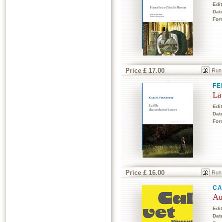
Edi
Dat
For
Price £ 17.00
Run
FE
La
Edi
Dat
For
Price £ 16.00
Run
CA
Au
Edi
Dat