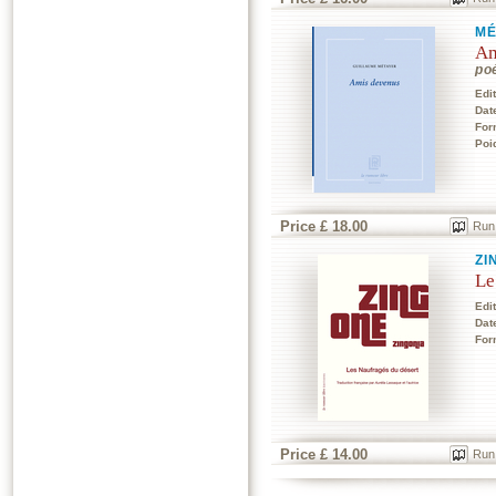
MÉ
Am
po
Edi
Dat
For
Poi
Price £ 18.00
Run
ZI
Le
Edi
Dat
For
Price £ 14.00
Run