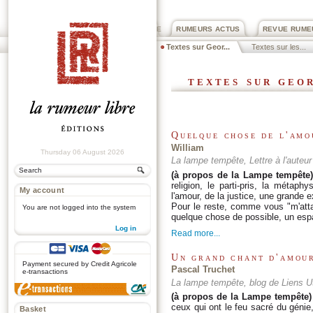
PRIX ROGER DEXTRE
RUMEURS ACTUS
REVUE RUME
Textes sur Geor...
Textes sur les...
textes sur geo
Quelque chose de l'amo
William
Thursday 06 August 2026
La lampe tempête, Lettre à l'auteu
(à propos de la Lampe tempête
religion, le parti-pris, la métap
My account
l'amour, de la justice, une grande
Pour le reste, comme vous "m'atta
You are not logged into the system
quelque chose de possible, un espac
Log in
Read more...
.
Un grand chant d'amour
Payment secured by Credit Agricole
Pascal Truchet
e-transactions
La lampe tempête, blog de Liens Ut
(à propos de la Lampe tempête)
ceux qui ont le feu sacré du génie,
Basket