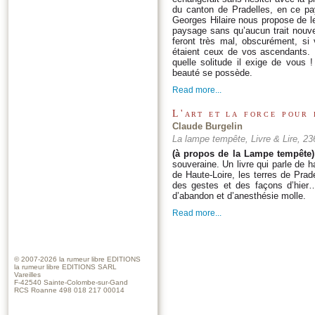
du canton de Pradelles, en ce pay
Georges Hilaire nous propose de le
paysage sans qu’aucun trait nouve
feront très mal, obscurément, si
étaient ceux de vos ascendants. 
quelle solitude il exige de vous !
beauté se possède.
Read more...
L'art et la force pour 
Claude Burgelin
La lampe tempête, Livre & Lire, 2
(à propos de la Lampe tempête)
souveraine. Un livre qui parle de h
de Haute-Loire, les terres de Prade
des gestes et des façons d’hier…
d’abandon et d’anesthésie molle.
Read more...
© 2007-2026
la rumeur libre EDITIONS
la rumeur libre EDITIONS SARL
Vareilles
F-42540 Sainte-Colombe-sur-Gand
RCS Roanne 498 018 217 00014