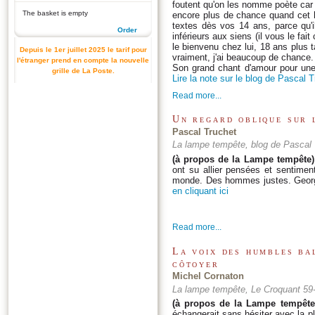
foutent qu'on les nomme poète car i
The basket is empty
encore plus de chance quand cet ho
textes dès vos 14 ans, parce qu'
Order
inférieurs aux siens (il vous le fait
le bienvenu chez lui, 18 ans plus ta
Depuis le 1er juillet 2025 le tarif pour
vraiment, j'ai beaucoup de chance.
l'étranger prend en compte la nouvelle
Son grand chant d'amour pour une t
grille de La Poste.
Lire la note sur le blog de Pascal T
Read more...
Un regard oblique sur 
Pascal Truchet
La lampe tempête, blog de Pascal 
(à propos de la Lampe tempête)
ont su allier pensées et sentime
monde. Des hommes justes. George
en cliquant ici
Read more...
La voix des humbles ba
côtoyer
Michel Cornaton
La lampe tempête, Le Croquant 59
(à propos de la Lampe tempête
échangerait sans hésiter avec la pl