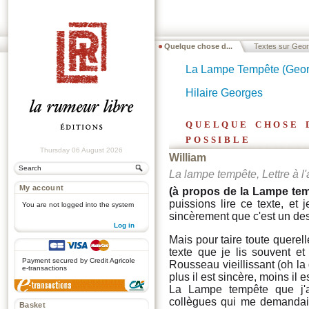
Quelque chose d...
Textes sur Geor.
La Lampe Tempête (Georg
Hilaire Georges
quelque chose 
possible
Thursday 06 August 2026
William
La lampe tempête, Lettre à l
My account
(à propos de la Lampe te
puissions lire ce texte, et
You are not logged into the system
sincèrement que c'est un des 
Log in
Mais pour taire toute querell
.
texte que je lis souvent e
Payment secured by Credit Agricole
Rousseau vieillissant (oh la
e-transactions
plus il est sincère, moins il es
La Lampe tempête que j'a
collègues qui me demandaien
Basket