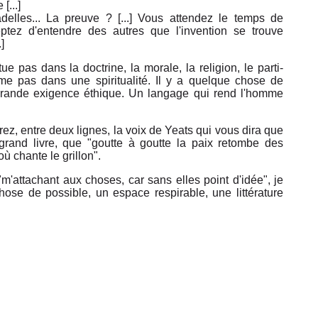
[...]
lles... La preuve ? [...] Vous attendez le temps de
ptez d'entendre des autres que l'invention se trouve
]
 pas dans la doctrine, la morale, la religion, le parti-
ême pas dans une spiritualité. Il y a quelque chose de
e grande exigence éthique. Un langage qui rend l'homme
ez, entre deux lignes, la voix de Yeats qui vous dira que
rand livre, que "goutte à goutte la paix retombe des
ù chante le grillon".
m'attachant aux choses, car sans elles point d'idée", je
ose de possible, un espace respirable, une littérature