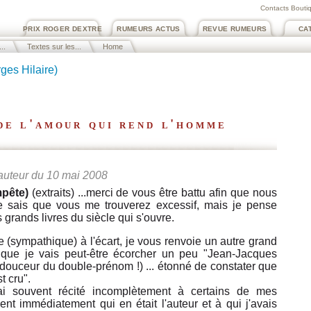
Contacts Boutiq
PRIX ROGER DEXTRE
RUMEURS ACTUS
REVUE RUMEURS
CA
..
Textes sur les...
Home
es Hilaire)
de l'amour qui rend l'homme
'auteur du 10 mai 2008
mpête)
(extraits) ...merci de vous être battu afin que nous
 je sais que vous me trouverez excessif, mais je pense
grands livres du siècle qui s'ouvre.
e (sympathique) à l'écart, je vous renvoie un autre grand
t que je vais peut-être écorcher un peu "Jean-Jacques
 douceur du double-prénom !) ... étonné de constater que
t cru".
i souvent récité incomplètement à certains de mes
t immédiatement qui en était l'auteur et à qui j'avais