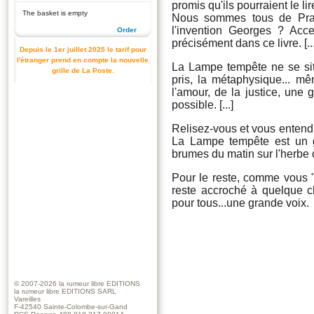
promis qu'ils pourraient le lire 
The basket is empty
Nous sommes tous de Prade
l'invention Georges ? Acce
Order
précisément dans ce livre. [...
Depuis le 1er juillet 2025 le tarif pour
l'étranger prend en compte la nouvelle
La Lampe tempête ne se situe
grille de La Poste.
pris, la métaphysique... m
l'amour, de la justice, un
possible. [...]
Relisez-vous et vous entendr
La Lampe tempête est un g
brumes du matin sur l'herbe o
Pour le reste, comme vous "
reste accroché à quelque ch
pour tous...une grande voix.
© 2007-2026
la rumeur libre EDITIONS
la rumeur libre EDITIONS SARL
Vareilles
F-42540 Sainte-Colombe-sur-Gand