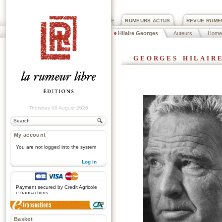
PRIX ROGER DEXTRE
RUMEURS ACTUS
REVUE RUME
Hilaire Georges
Auteurs
Home
georges hilair
Thursday 06 August 2026
My account
You are not logged into the system
Log in
.
Payment secured by Credit Agricole
e-transactions
Basket