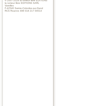
© 2007-2026
la rumeur libre EDITIONS
la rumeur libre EDITIONS SARL
Vareilles
F-42540 Sainte-Colombe-sur-Gand
RCS Roanne 498 018 217 00014