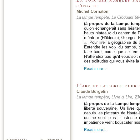
La voix des humbles ba
côtoyer
Michel Cornaton
La lampe tempête, Le Croquant 59
(à propos de la Lampe temp
qu’on échangerait sans hésiter 
hauts plateaux du canton de P
mérite » (Hölderlin), Georges 
». Pour lire la géographie du
Entendre les voix du temps, 
faire taire, parce que ce te
N’attendez pas qu’il vous soit 
des solitudes qui vous évite la
Read more...
L'art et la force pour 
Claude Burgelin
La lampe tempête, Livre & Lire, 2
(à propos de la Lampe temp
liberté souveraine. Un livre q
depuis les plateaux de Haute-Lo
qui ne sont plus : justesse 
impatience vient bousculer nos
Read more...