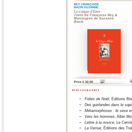
REY FRANÇOISE
BAZIN SUZANNE
Le cirque d'Eros
Texte de Françoise Rey &
Monotypes de Suzanne
Bazin
Price £ 32.00
bibliographie
Folies de Noël,
Éditions Bl
Des guirlandes dans le sapi
Métamorphoses : le sexe es
Vers les hommes
, Albin Mi
Lettre à la novice
, Le Cercl
La Verrue
, Éditions des Tr