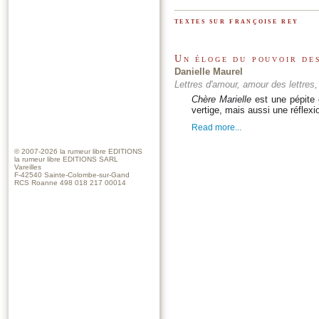
textes sur françoise rey
Un éloge du pouvoir de
Danielle Maurel
Lettres d'amour, amour des lettres, L
Chère Marielle
est une pépite 
vertige, mais aussi une réflexio
Read more...
© 2007-2026
la rumeur libre EDITIONS
la rumeur libre EDITIONS SARL
Vareilles
F-42540 Sainte-Colombe-sur-Gand
RCS Roanne 498 018 217 00014