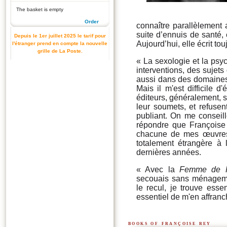
The basket is empty
Order
connaître parallèlement
suite d’ennuis de santé, 
Depuis le 1er juillet 2025 le tarif pour
Aujourd’hui, elle écrit to
l'étranger prend en compte la nouvelle
grille de La Poste.
« La sexologie et la psy
interventions, des sujets
aussi dans des domaines 
Mais il m'est difficile d
éditeurs, généralement, 
leur soumets, et refusen
publiant. On me consei
répondre que Françoise
chacune de mes œuvres, 
totalement étrangère à 
dernières années.
« Avec la
Femme de P
secouais sans ménagemen
le recul, je trouve esse
essentiel de m'en affranc
books of françoise rey