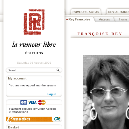
PRIX ROGER DEXTRE
RUMEURS ACTUS
REVUE RUME
Rey Françoise
Auteurs
Home
françoise rey
Saturday 08 August 2026
My account
You are not logged into the system
Log in
.
Payment secured by Credit Agricole
e-transactions
Basket