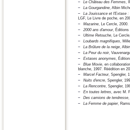
Le Château des Femmes
, 
La Gourgandine
, Albin Mich
La Jouissance et l'Extase :
LGF, Le Livre de poche, en 20
Mazarine
, Le Cercle, 2000.
2000 ans d'amour
, Éditions
Ultime Retouche
, Le Cercle
Loubards magnifiques
, Mil
La Brûlure de la neige
, Alb
La Peur du noir
, Vauvenargu
Extases anonymes
, Éditio
Blue Movie
, en collaborati
blanche, 1997. Réédition en 2
Marcel Facteur
, Spengler, 
Nuits d'encre
, Spengler, 19
La Rencontre
, Spengler, 19
En toutes lettres
, avec M. 
Des camions de tendresse
,
La Femme de papier
, Rams