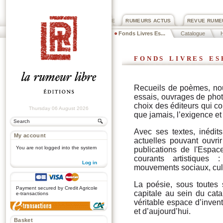
PRIX ROGER DEXTRE
RUMEURS ACTUS
REVUE RUME
Fonds Livres Es...
Catalogue
fonds livres es
Recueils de poèmes, nouve
essais, ouvrages de phot
choix des éditeurs qui c
Thursday 06 August 2026
que jamais, l’exigence et
Avec ses textes, inédi
My account
actuelles pouvant ouvri
You are not logged into the system
publications de l'Espac
courants artistiques 
Log in
mouvements sociaux, cult
.
La poésie, sous toutes 
Payment secured by Credit Agricole
capitale au sein du cata
e-transactions
véritable espace d’invent
et d’aujourd’hui.
Basket