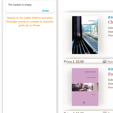
The basket is empty
Order
BA
Depuis le 1er juillet 2025 le tarif pour
Ch
l'étranger prend en compte la nouvelle
grille de La Poste.
Edi
Dat
For
Price £ 10.00
Run
RO
En
Edi
Dat
For