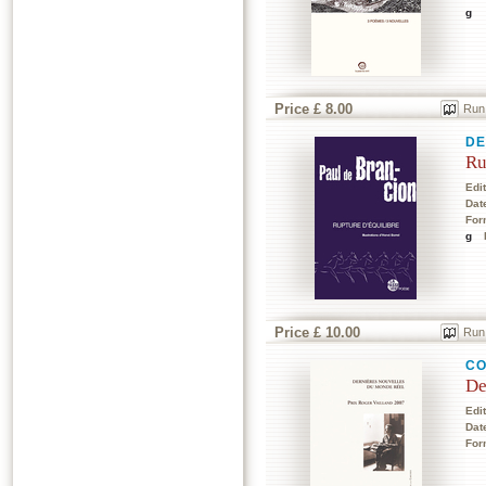
g
Price £ 8.00
Run
DE
Ru
Edi
Dat
For
g
Price £ 10.00
Run
CO
De
Edi
Dat
For