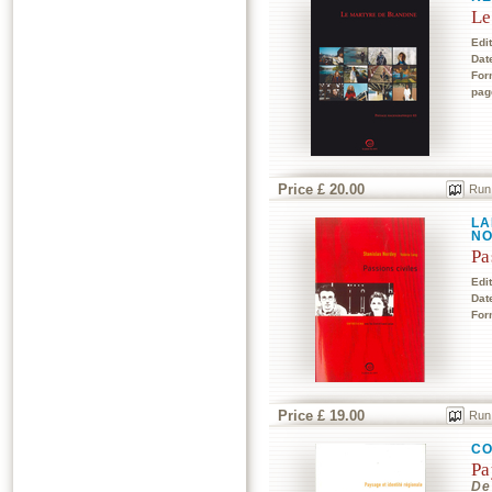
Le
Edi
Dat
For
pag
Price £ 20.00
Run
LA
NO
Pa
Edi
Dat
For
Price £ 19.00
Run
CO
Pa
De