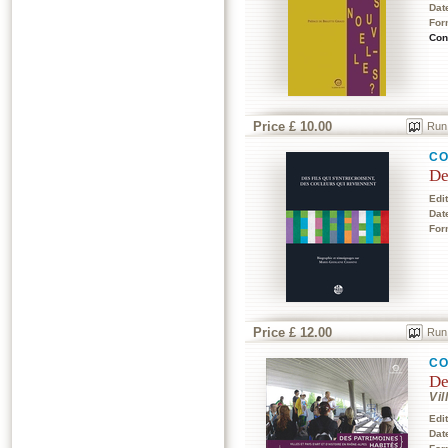
Dat
For
Con
Price £ 10.00
Run
CO
De
Edi
Dat
For
Price £ 12.00
Run
CO
De
Vil
Edi
Dat