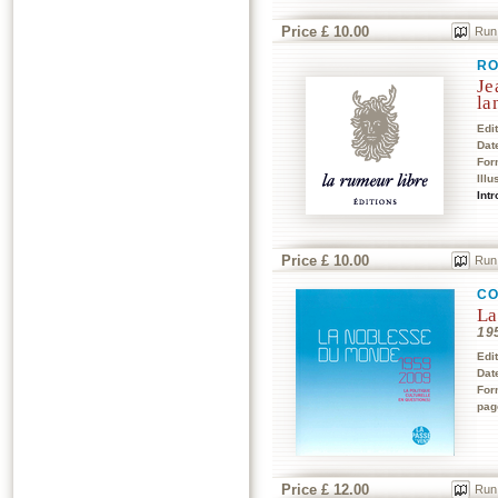
Price £ 10.00
Run
RO
Je
la
Edi
Dat
For
Illu
Int
Price £ 10.00
Run
CO
La
195
Edi
Dat
For
pag
Price £ 12.00
Run