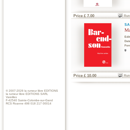
Price £ 7.00
Run
S
Ma
Edi
Dat
For
g
Price £ 10.00
Run
© 2007-2026
la rumeur libre EDITIONS
la rumeur libre EDITIONS SARL
Vareilles
F-42540 Sainte-Colombe-sur-Gand
RCS Roanne 498 018 217 00014