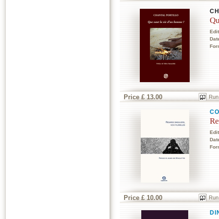
CH
Qu
Edi
Dat
For
Price £ 13.00
Run
CO
Re
Edi
Dat
For
Price £ 10.00
Run
DI