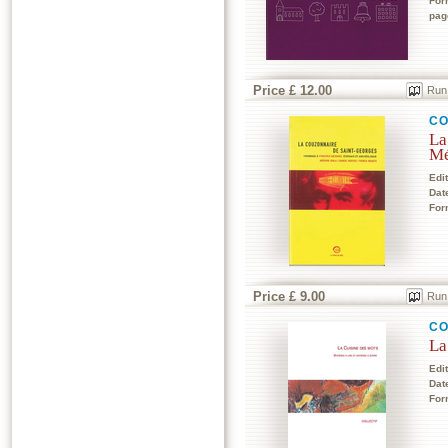
For
pag
Price £ 12.00
Run
CO
La
Mé
Edi
Dat
For
Price £ 9.00
Run
CO
La
Edi
Dat
For