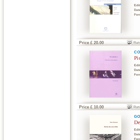
Edi
Dat
For
Price £ 20.00
Run
CO
Pi
Edi
Dat
For
Price £ 10.00
Run
GO
De
Edi
Dat
For