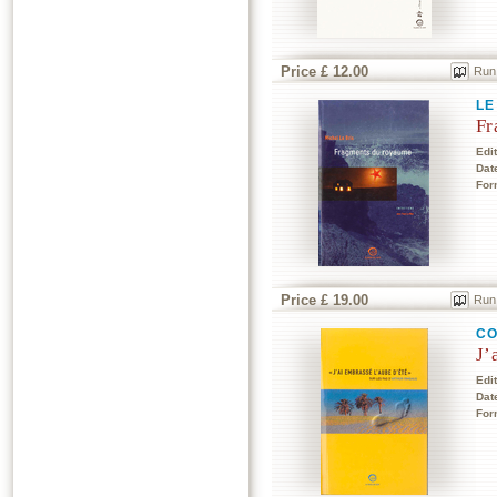
Price £ 12.00
Run
LE
Fr
Edi
Dat
For
Price £ 19.00
Run
CO
J’
Edi
Dat
For