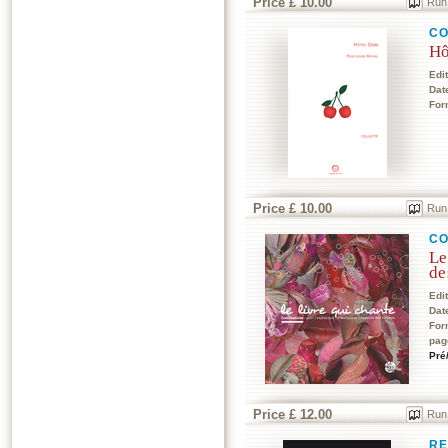
Price £ 10.00
Run
CO
Hô
Edi
Dat
For
Price £ 10.00
Run
CO
Le
de
Edi
Dat
For
pag
Pré
Price £ 12.00
Run
RE