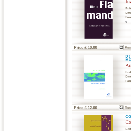
In
Edi
Dat
For
g
Price £ 10.00
Run
DJ
MO
Au
Edi
Dat
For
Price £ 12.00
Run
CO
Co
Edi