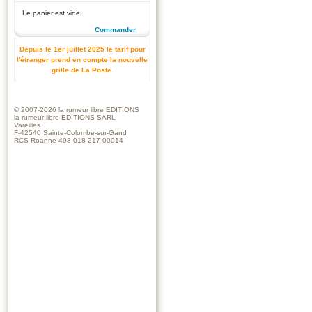
Le panier est vide
Commander
Depuis le 1er juillet 2025 le tarif pour
l'étranger prend en compte la nouvelle
grille de La Poste.
© 2007-2026
la rumeur libre EDITIONS
la rumeur libre EDITIONS SARL
Vareilles
F-42540 Sainte-Colombe-sur-Gand
RCS Roanne 498 018 217 00014