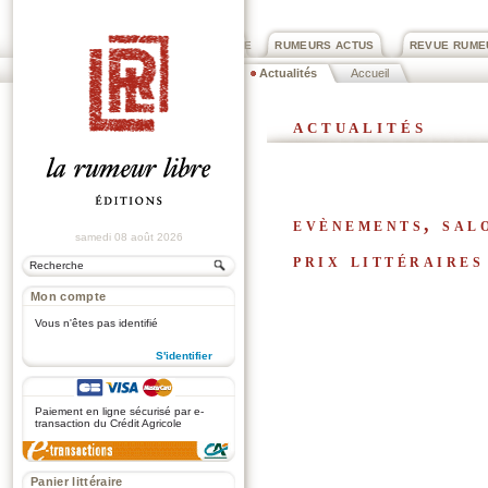
PRIX ROGER DEXTRE
RUMEURS ACTUS
REVUE RUME
Actualités
Accueil
actualités
evènements, sal
samedi 08 août 2026
prix littéraires
Mon compte
Vous n'êtes pas identifié
S'identifier
.
Paiement en ligne sécurisé par e-
transaction du Crédit Agricole
Panier littéraire