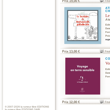
Prix 19,00 €
Feui
AT
CH
Le
Ate
Edi
Dat
For
Poi
rep
Prix 13,00 €
Feui
CO
Vo
Edi
Dat
For
Prix 12,00 €
Feui
© 2007-2026
la rumeur libre EDITIONS
la rumeur libre EDITIONS SARL