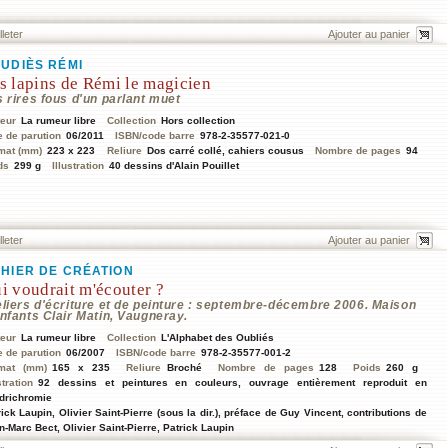
lleter
UDIÈS RÉMI
s lapins de Rémi le magicien
 rires fous d'un parlant muet
teur
La rumeur libre
Collection
Hors collection
e de parution
06/2011
ISBN/code barre
978-2-35577-021-0
mat (mm)
223 x 223
Reliure
Dos carré collé, cahiers cousus
Nombre de pages
94
ds
299 g
Illustration
40 dessins d'Alain Pouillet
lleter
HIER DE CRÉATION
i voudrait m'écouter ?
eliers d'écriture et de peinture : septembre-décembre 2006. Maison
nfants Clair Matin, Vaugneray.
teur
La rumeur libre
Collection
L'Alphabet des Oubliés
e de parution
06/2007
ISBN/code barre
978-2-35577-001-2
mat (mm)
165 x 235
Reliure
Broché
Nombre de pages
128
Poids
260 g
stration
92 dessins et peintures en couleurs, ouvrage entièrement reproduit en
drichromie
rick Laupin, Olivier Saint-Pierre (sous la dir.), préface de Guy Vincent, contributions de
n-Marc Bect, Olivier Saint-Pierre, Patrick Laupin