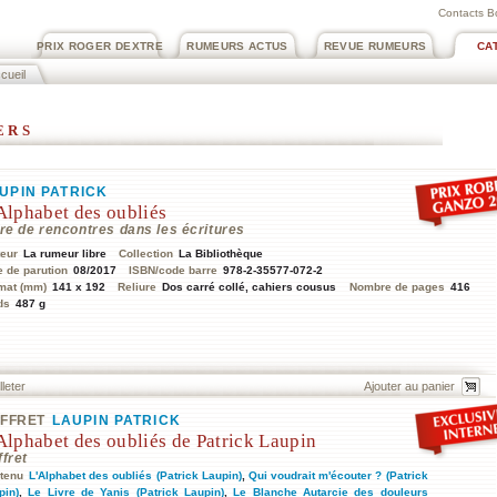
Contacts B
PRIX ROGER DEXTRE
RUMEURS ACTUS
REVUE RUMEURS
CA
cueil
ers
UPIN PATRICK
Alphabet des oubliés
re de rencontres dans les écritures
teur
La rumeur libre
Collection
La Bibliothèque
e de parution
08/2017
ISBN/code barre
978-2-35577-072-2
mat (mm)
141 x 192
Reliure
Dos carré collé, cahiers cousus
Nombre de pages
416
ds
487 g
lleter
FFRET
LAUPIN PATRICK
Alphabet des oubliés de Patrick Laupin
fret
tenu
L'Alphabet des oubliés (Patrick Laupin)
,
Qui voudrait m'écouter ? (Patrick
pin)
,
Le Livre de Yanis (Patrick Laupin)
,
Le Blanche Autarcie des douleurs