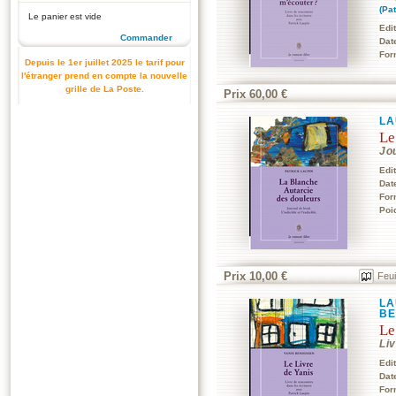
(Pa
Le panier est vide
Edi
Commander
Dat
For
Depuis le 1er juillet 2025 le tarif pour
l'étranger prend en compte la nouvelle
grille de La Poste.
Prix 60,00 €
LA
Le
Jou
Edi
Dat
For
Poi
Prix 10,00 €
Feui
LA
BE
Le
Li
Edi
Dat
For