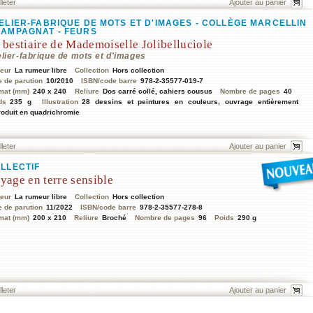
lleter
ELIER-FABRIQUE DE MOTS ET D'IMAGES - COLLÈGE MARCELLIN
AMPAGNAT - FEURS
 bestiaire de Mademoiselle Jolibelluciole
lier-fabrique de mots et d'images
teur
La rumeur libre
Collection
Hors collection
e de parution
10/2010
ISBN/code barre
978-2-35577-019-7
mat (mm)
240 x 240
Reliure
Dos carré collé, cahiers cousus
Nombre de pages
40
ds
235 g
Illustration
28 dessins et peintures en couleurs, ouvrage entièrement
roduit en quadrichromie
lleter
LLECTIF
yage en terre sensible
teur
La rumeur libre
Collection
Hors collection
e de parution
11/2022
ISBN/code barre
978-2-35577-278-8
mat (mm)
200 x 210
Reliure
Broché
Nombre de pages
96
Poids
290 g
lleter