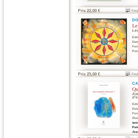
Prix 22,00 €
Feui
DO
Le
Les
Edi
Dat
For
Poi
Prix 25,00 €
Feui
CA
Qu
At
d'e
Edi
Dat
For
Illu
qua
Pat
Jea