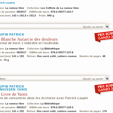
trick Laupin)
teur
La rumeur libre
Collection
Les Coffrets de La rumeur libre
e de parution
08/2017
ISBN/code barre
978-2-35577-163-7
mat (mm)
143 x 192,5 x 102,5
Poids
990 g
UPIN PATRICK
 Blanche Autarcie des douleurs
rnal de bord. L'indicible et l'exdicible.
teur
La rumeur libre
Collection
La Bibliothèque
e de parution
08/2017
ISBN/code barre
978-2-35577-137-8
mat (mm)
141 x 192
Reliure
Dos carré collé, cahiers cousus
Nombre de pages
48
ds
73 g
lleter
UPIN PATRICK
NHISSEN YANIS
 Livre de Yanis
vre de rencontres dans les écritures avec Patrick Laupin
teur
La rumeur libre
Collection
La Bibliothèque
e de parution
08/2017
ISBN/code barre
978-2-35577-129-3
mat (mm)
141 x 192
Reliure
Dos carré collé, cahiers cousus
Nombre de pages
176