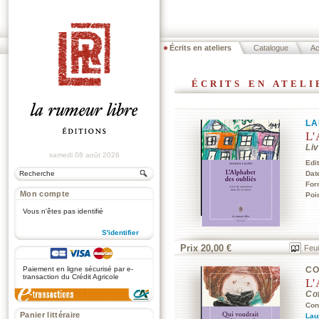
Écrits en ateliers
Catalogue
Ac
écrits en ateli
LA
L'
Liv
samedi 08 août 2026
Edi
Dat
For
Mon compte
Poi
Vous n'êtes pas identifié
S'identifier
Prix 20,00 €
Feui
.
Paiement en ligne sécurisé par e-
CO
transaction du Crédit Agricole
L'
Cof
Con
Panier littéraire
Lau