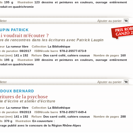
ds
195 g
Illustration
123 dessins et peintures en couleurs, ouvrage entièrement
roduit en quadrichromie
lleter
UPIN PATRICK
i voudrait m'écouter ?
vre de rencontres dans les écritures avec Patrick Laupin
teur
La rumeur libre
Collection
La Bibliothèque
e de parution
08/2017
ISBN/code barre
978-2-35577-073-9
mat (mm)
141 x 192
Reliure
Dos carré collé, cahiers cousus
Nombre de pages
160
ds
195 g
Illustration
100 dessins et peintures en couleurs, ouvrage entièrement
roduit en quadrichromie
lleter
ADOUX BERNARD
ritures de la psychose
ie d'écrire et atelier d'écriture
teur
La rumeur libre
Collection
La Bibliothèque
e de parution
09/2013
ISBN/code barre
978-2-35577-049-4
mat (mm)
141 x 192
Reliure
Dos carré collé, cahiers cousus
Nombre de pages
288
ds
370 g
Illustration
En couverture :
rage publié avec le concours de la Région Rhône-Alpes